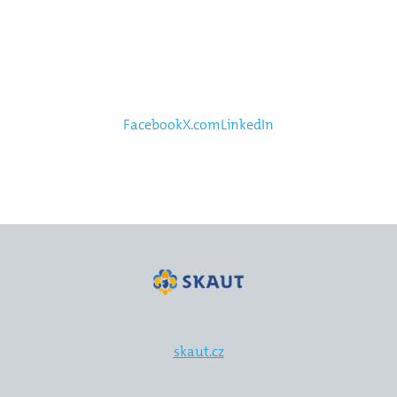
Facebook
X.com
LinkedIn
skaut.cz