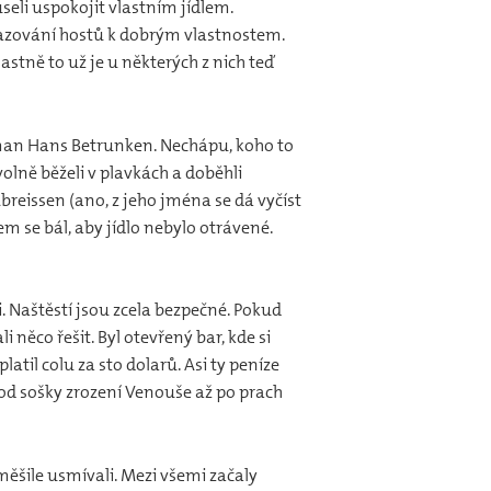
seli uspokojit vlastním jídlem.
azování hostů k dobrým vlastnostem.
astně to už je u některých z nich teď
arman Hans Betrunken. Nechápu, koho to
olně běželi v plavkách a doběhli
reissen (ano, z jeho jména se dá vyčíst
em se bál, aby jídlo nebylo otrávené.
. Naštěstí jsou zcela bezpečné. Pokud
 něco řešit. Byl otevřený bar, kde si
til colu za sto dolarů. Asi ty peníze
 od sošky zrození Venouše až po prach
tměšile usmívali. Mezi všemi začaly