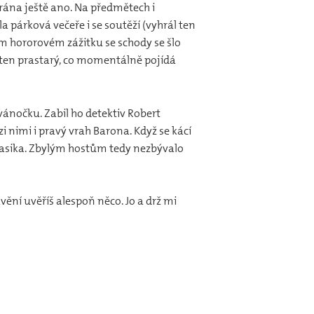
rána ještě ano. Na předmětech i
a párková večeře i se soutěží (vyhrál ten
om hororovém zážitku se schody se šlo
e ten prastarý, co momentálně pojídá
 vánočku. Zabil ho detektiv Robert
zi nimi i pravý vrah Barona. Když se kácí
 Klasika. Zbylým hostům tedy nezbývalo
vění uvěříš alespoň něco. Jo a drž mi