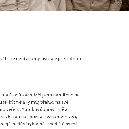
át sice není známý, jisté ale je, že obsah
večer na Stodůlkách. Měl jsem namířeno na
usel být nějaký můj přelud, na své
ímu večeru. Autobus dopravil mě a
ma. Baron nás přivítal seznamem věcí,
a zdejší nedůvěryhodné schodiště by mě