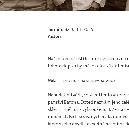
Termín:
8.-10. 11. 2019
Autor:
-
Naši mawadánští historikové nedávno objev
tohoto dopisu by měl nadále zůstat přís
Milá … (jméno z papíru vypáleno)
Nebudeš mi věřit, co se mi tento víkend 
panství Barona. Doteď neznám jeho celé 
sklenici měl totiž vybroušeno B. Zeman 
mnoho dalších pozvaných na baronovo te
které v jeho obydlí rozhodně nesmíme dě