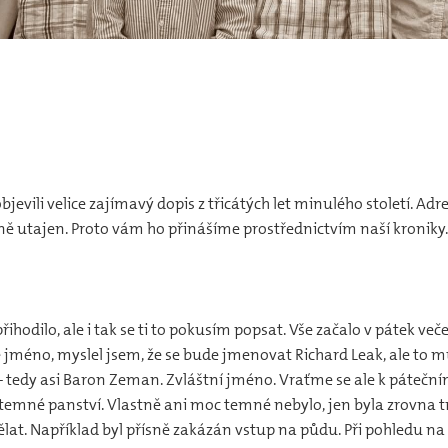
ili velice zajímavý dopis z třicátých let minulého století. Adres
ně utajen. Proto vám ho přinášíme prostřednictvím naší kroniky.
přihodilo, ale i tak se ti to pokusím popsat. Vše začalo v pátek 
jméno, myslel jsem, že se bude jmenovat Richard Leak, ale to m
– tedy asi Baron Zeman. Zvláštní jméno. Vraťme se ale k pátečn
mné panství. Vlastně ani moc temné nebylo, jen byla zrovna t
lat. Například byl přísně zakázán vstup na půdu. Při pohledu n