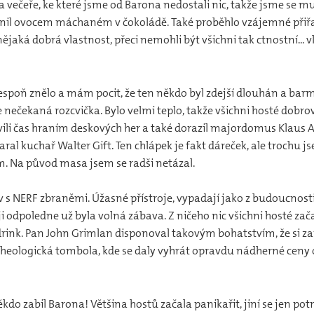
večeře, ke které jsme od Barona nedostali nic, takže jsme se mu
rnil ovocem máchaném v čokoládě. Také proběhlo vzájemné přiř
jaká dobrá vlastnost, přeci nemohli být všichni tak ctnostní... vl
alespoň znělo a mám pocit, že ten někdo byl zdejší dlouhán a b
ečekaná rozcvička. Bylo velmi teplo, takže všichni hosté dobrov
ili čas hraním deskových her a také dorazil majordomus Klaus Ab
al kuchař Walter Gift. Ten chlápek je fakt dáreček, ale trochu js
. Na původ masa jsem se radši netázal.
 s NERF zbraněmi. Úžasné přístroje, vypadají jako z budoucnosti
odpoledne už byla volná zábava. Z ničeho nic všichni hosté začali
ink. Pan John Grimlan disponoval takovým bohatstvím, že si zapla
rcheologická tombola, kde se daly vyhrát opravdu nádherné ceny
ěkdo zabil Barona! Většina hostů začala panikařit, jiní se jen po