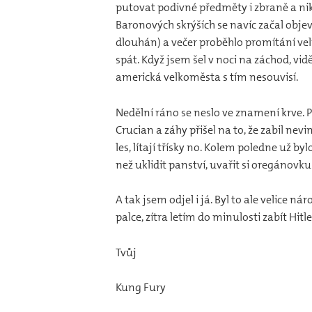
putovat podivné předměty i zbraně a nik
Baronových skrýších se navíc začal objevo
dlouhán) a večer proběhlo promítání vel
spát. Když jsem šel v noci na záchod, vi
americká velkoměsta s tím nesouvisí.
Nedělní ráno se neslo ve znamení krve. Pa
Crucian a záhy přišel na to, že zabil nev
les, lítají třísky no. Kolem poledne už 
než uklidit panství, uvařit si oregánovku
A tak jsem odjel i já. Byl to ale velice
palce, zítra letím do minulosti zabít Hitle
Tvůj
Kung Fury