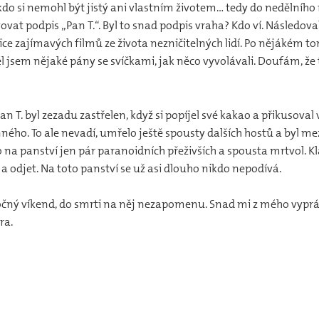
do si nemohl být jistý ani vlastním životem… tedy do nedělního 
vat podpis „Pan T.“. Byl to snad podpis vraha? Kdo ví. Následoval
ice zajímavých filmů ze života nezničitelných lidí. Po nějákém t
děl jsem nějaké pány se svíčkami, jak něco vyvolávali. Doufám, ž
n T. byl zezadu zastřelen, když si popíjel své kakao a přikusoval
inného. To ale nevadí, umřelo ještě spousty dalších hostů a byl me
bylo na panství jen pár paranoidních přeživších a spousta mrtvol.
 a odjet. Na toto panství se už asi dlouho nikdo nepodívá.
 náročný víkend, do smrti na něj nezapomenu. Snad mi z mého vyprá
ra.