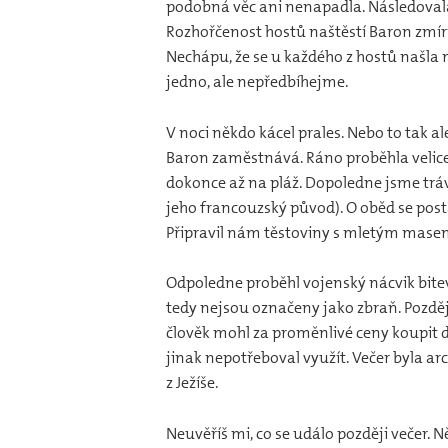
podobná věc ani nenapadla. Následovala 
Rozhořčenost hostů naštěstí Baron zmí
Nechápu, že se u každého z hostů našla ně
jedno, ale nepředbíhejme.
V noci někdo kácel prales. Nebo to tak 
Baron zaměstnává. Ráno proběhla velice n
dokonce až na pláž. Dopoledne jsme tráv
jeho francouzský původ). O oběd se postar
Připravil nám těstoviny s mletým masem
Odpoledne proběhl vojenský nácvik bitev
tedy nejsou označeny jako zbraň. Později 
člověk mohl za proměnlivé ceny koupit dr
jinak nepotřeboval využít. Večer byla a
z Ježíše.
Neuvěříš mi, co se událo později večer. N