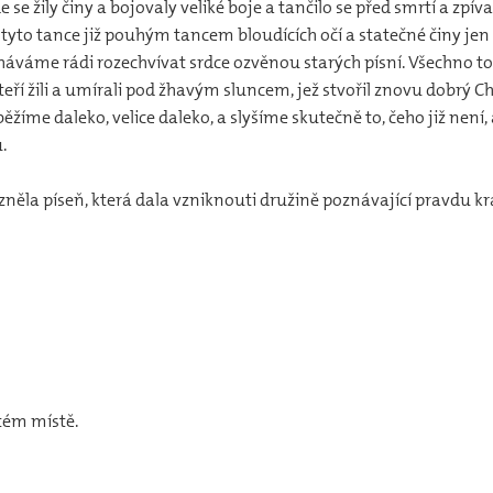
de se žily činy a bojovaly veliké boje a tančilo se před smrtí a zpí
ás tyto tance již pouhým tancem bloudících očí a statečné činy
cháváme rádi rozechvívat srdce ozvěnou starých písní. Všechno 
eří žili a umírali pod žhavým sluncem, jež stvořil znovu dobrý C
žíme daleko, velice daleko, a slyšíme skutečně to, čeho již není,
u.
azněla píseň, která dala vzniknouti družině poznávající pravdu k
tém místě.