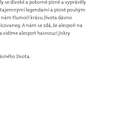
valy se divoké a pokorné písně a vyprávěly
 jen tajemnými legendami a písně pouhým
to nám tlumočí krásu života dávno
hicovaneg. A nám se zdá, že alespoň na
 a vidíme alespoň hasnoucí jiskry
rásného života.