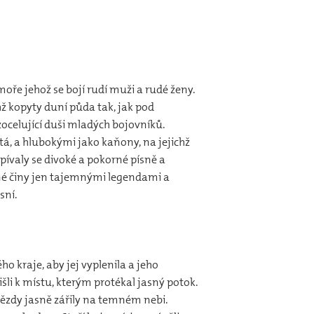
 moře jehož se bojí rudí muži a rudé ženy.
hž kopyty duní půda tak, jak pod
zocelující duši mladých bojovníků.
tá, a hlubokými jako kaňony, na jejichž
 zpívaly se divoké a pokorné písně a
ečné činy jen tajemnými legendami a
sní.
o kraje, aby jej vyplenila a jeho
šli k místu, kterým protékal jasný potok.
 hvězdy jasně zářily na temném nebi.