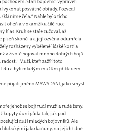
 pochodem. Staří bojovníci vyprávěli
tal vykonat posvátné obřady. Pozvedl
 skláníme čela.“ Náhle bylo ticho
sit oheň a v okamžiku čilé ruce
 hlas. Kruh se stále zužoval, až
le píseň skončila a její ozvěna odumřela
žely rozházeny vybělené lidské kosti a
jenž v životě bojoval mnoho dobrých bojů.
radost.“ Muži, kteří zažili toto
vému lidu a byli mladým mužům příkladem
 jsme přijali jméno MAWADANI, jako smysl
 moře jehož se bojí rudí muži a rudé ženy.
hž kopyty duní půda tak, jak pod
ocelující duši mladých bojovníků. Ale
a hlubokými jako kaňony, na jejichž dně