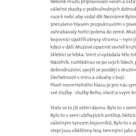
Několik mužů připravovalo večeři a osta
válečné zkazky o podivuhodných dobrodruž
ruce k nebi, aby vzdal dík Neznámé Bytos
přerušeno hlasem propuknuvším v píseň! 
zahrabávaly hořící polena do země. Mužo
bojovníci spatřili obrysy stromu – nyní 
kdesi v dáli. Mužové opatrně sevřeli kru
šklebící se lebka. Smrt si vyžádala tělo
Náčelník, rozhlédnuv se po svých lidech, p
dobrodružství, spojili se později v druž
šlechetnosti v míru a odvahy v boji.
Píseň nesmrtelného hlasu je pro nás sym
své služby - služby Bohu, vlasti a svým b
Stalo se to již velmi dávno. Bylo to v ze
Bylo to v zemi ubíhajících antilop, běží
válečným tancem bojovníků. Bylo to v ze
stepi jsou obklíčeny lesy, temnými jako