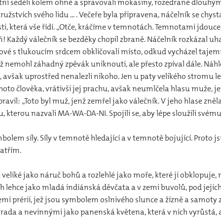
tní seděli kolem ohně a spravovali mokasiny, rozedrané dlouhým
stvích svého lidu ... . Večeře byla připravena, náčelník se chys
ti, která vše řídí. „Otče, kráčíme v temnotách. Temnotami jdouce,
Každý válečník se bezděky chopil zbraně. Náčelník rozkázal uha
vé s tlukoucím srdcem obkličovali místo, odkud vycházel tajemný
již nemohl záhadný zpěvák uniknouti, ale přesto zpíval dále. Náh
h, avšak uprostřed nenalezli nikoho. Jen u paty velikého stromu le
 tohoto člověka, vrátivši jej prachu, avšak neumlčela hlasu muže, 
ravil: „Toto byl muž, jenž zemřel jako válečník. V jeho hlase zněla 
inu, kterou nazvali MA-WA-DA-NI. Spojili se, aby lépe sloužili s
bolem síly. Síly v temnotě hledající a v temnotě bojující. Proto
ratřím.
mi veliké jako náruč bohů a rozlehlé jako moře, které ji obklopuje,
cích lehce jako mladá indiánská děvčata a v zemi buvolů, pod jejic
mi prérií, jež jsou symbolem oslnivého slunce a žízně a samoty z
 zrada a nevinnými jako panenská květena, která v nich vyrůstá, 