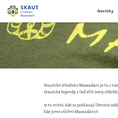
Novinky
Skautské středisko Mawadani je tu s nám
skautské legendy z řad VOS (very oldold
Je to místo, kde se potkávají členové odd
kde jsme všichni Mawadánci!