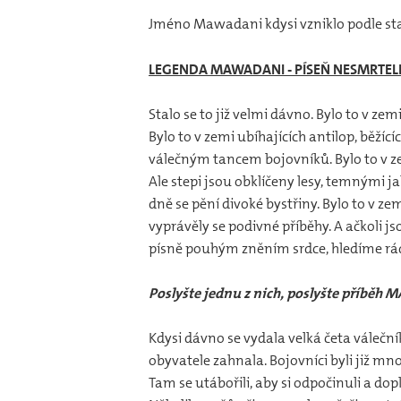
Jméno Mawadani kdysi vzniklo podle star
LEGENDA MAWADANI - PÍSEŇ NESMRTE
Stalo se to již velmi dávno. Bylo to v ze
Bylo to v zemi ubíhajících antilop, běží
válečným tancem bojovníků. Bylo to v ze
Ale stepi jsou obklíčeny lesy, temnými j
dně se pění divoké bystřiny. Bylo to v zem
vyprávěly se podivné příběhy. A ačkoli 
písně pouhým zněním srdce, hledíme rád
Poslyšte jednu z nich, poslyšte příběh
Kdysi dávno se vydala velká četa váleční
obyvatele zahnala. Bojovníci byli již mn
Tam se utábořili, aby si odpočinuli a dop