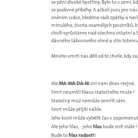
se pění divoké bystřiny. Bylo to v zemi, k
se podivné příběhy. A ačkoli jsou pro n
zněním srdce, hledíme rádi zpátky a ne
minulého, života osamělých poutníků, kt
chvíli vyrůstáme nad všechno ostatní a bě
dávného táborového ohně a stín totem
Mnoho smrti nás dělí od té chvíle, kdy z
Ale
MA-WA-DA-NI
zní nám dnes stejně.
Smrt neumlčí hlasu statečného muže !
Statečný muž nemůže zemřít sám.
Smrt může přijíti náhle.
Jeho kosti může vybělit čas v zapomenu
Ale jeho hlas, - jeho
hlas
bude znít stále !
Bude to
hlas radosti
!