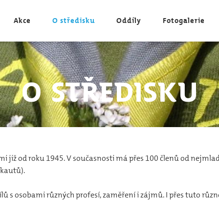
Akce
O středisku
Oddíly
Fotogalerie
O středisku
i již od roku 1945. V současnosti má přes 100 členů od nejmlad
skautů).
ílů s osobami různých profesí, zaměření i zájmů. I přes tuto různ