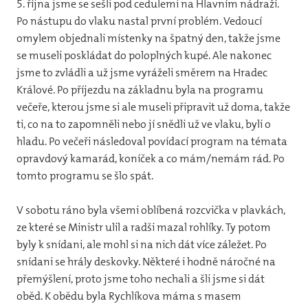
5. října jsme se sešli pod cedulemi na Hlavním nádraží.
12
Po nástupu do vlaku nastal první problém. Vedoucí
31
omylem objednali místenky na špatný den, takže jsme
vlča
se museli poskládat do poloplných kupé. Ale nakonec
jsme to zvládli a už jsme vyráželi směrem na Hradec
31
Králové. Po příjezdu na základnu byla na programu
večeře, kterou jsme si ale museli připravit už doma, takže
44
ti, co na to zapomněli nebo jí snědli už ve vlaku, byli o
32
hladu. Po večeři následoval povídací program na témata
Jun
opravdový kamarád, koníček a co mám/nemám rád. Po
tomto programu se šlo spát.
Pr
V sobotu ráno byla všemi oblíbená rozcvička v plavkách,
Foto
ze které se Ministr ulil a radši mazal rohlíky. Ty potom
byly k snídani, ale mohl si na nich dát více záležet. Po
20
snídani se hrály deskovky. Některé i hodně náročné na
20
přemýšlení, proto jsme toho nechali a šli jsme si dát
oběd. K obědu byla Rychlíkova máma s masem
20