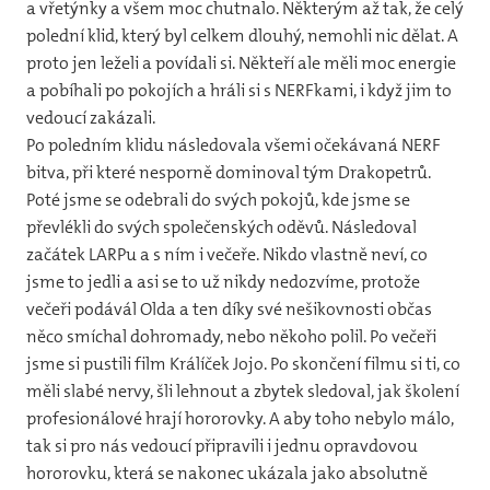
a vřetýnky a všem moc chutnalo. Některým až tak, že celý
20
polední klid, který byl celkem dlouhý, nemohli nic dělat. A
proto jen leželi a povídali si. Někteří ale měli moc energie
20
a pobíhali po pokojích a hráli si s NERFkami, i když jim to
vedoucí zakázali.
20
Po poledním klidu následovala všemi očekávaná NERF
20
bitva, při které nesporně dominoval tým Drakopetrů.
Poté jsme se odebrali do svých pokojů, kde jsme se
20
převlékli do svých společenských oděvů. Následoval
začátek LARPu a s ním i večeře. Nikdo vlastně neví, co
20
jsme to jedli a asi se to už nikdy nedozvíme, protože
20
večeři podávál Olda a ten díky své nešikovnosti občas
něco smíchal dohromady, nebo někoho polil. Po večeři
20
jsme si pustili film Králíček Jojo. Po skončení filmu si ti, co
měli slabé nervy, šli lehnout a zbytek sledoval, jak školení
20
profesionálové hrají hororovky. A aby toho nebylo málo,
tak si pro nás vedoucí připravili i jednu opravdovou
Kron
hororovku, která se nakonec ukázala jako absolutně
Kont