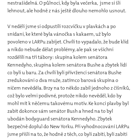
nestrašidelná. O půlnoci, kdy byla večerka, jsme si šli
lehnout, ale hodně z nás ještě dlouho nemohlo usnout.
Žbje
Klub
V neděli jsme si odpustili rozcvičku v plavkách a po
snídani, ke které byla vánočka s kakaem, už bylo
povoleno v LARPu zabíjet. Chvíli to vypadalo, že bude klid
a nikdo nebude dělat problémy, ale pak se všichni
rozdělili na tři tábory: skupina kolem senátora
Kennedyho, skupina kolem senátora Bushe a zbytek lidí
co byli u baru. Za chvíli byli přívrženci senátora Bushe
zredukováni o dva muže, zatímco barová skupina o
ničem nevěděla. Brzy na to někdo zabil jednoho z číšníků,
což bylo velmi podivné, protože nikdo nevěděl, kdo by
mohl mít k něčemu takovému motiv. Ke konci plavby byl
zabit dokonce sám senátor Bush a hned na to byl
ubodán bodyguard senátora Kennedyho. Zbytek
bezpečně doplul do New Yorku. Při vyhodnocování LARPu
jsme přišli na to, že hodně z těch, co byli zabiti, byli zabiti