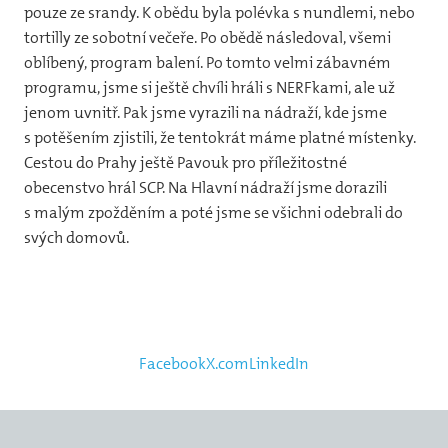
pouze ze srandy. K obědu byla polévka s nundlemi, nebo
tortilly ze sobotní večeře. Po obědě následoval, všemi
oblíbený, program balení. Po tomto velmi zábavném
programu, jsme si ještě chvíli hráli s NERFkami, ale už
jenom uvnitř. Pak jsme vyrazili na nádraží, kde jsme
s potěšením zjistili, že tentokrát máme platné místenky.
Cestou do Prahy ještě Pavouk pro příležitostné
obecenstvo hrál SCP. Na Hlavní nádraží jsme dorazili
s malým zpožděním a poté jsme se všichni odebrali do
svých domovů.
Facebook
X.com
LinkedIn