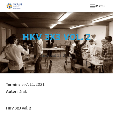
Menu
Novi
Akce
HKV 3x3 vol. 2
O st
Ná
Listopad 13, 2021
Hi
Le
Oddí
Termín:
5.-7. 11. 2021
Be
Autor:
Drak
12
svě
HKV 3x3 vol. 2