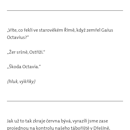
12
31
vlča
„Víte, co řekli ve starověkém Římě, když zemřel Gaius
31
Octavius?“
44
„Žer sršně, Ostříži.“
32
Jun
„Škoda Octavia.“
Pr
(hluk, výkřiky)
Foto
20
20
Jak už to tak zkraje června bývá, vyrazili jsme zase
20
projednou na kontrolu našeho tábořiště v Dřešíně,