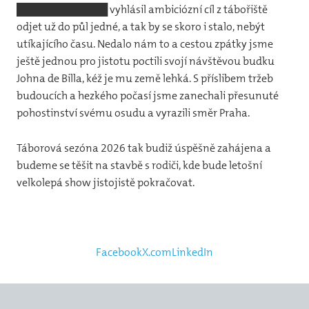
████████████ vyhlásil ambiciózní cíl z tábořiště
odjet už do půl jedné, a tak by se skoro i stalo, nebýt
utíkajícího času. Nedalo nám to a cestou zpátky jsme
ještě jednou pro jistotu poctili svojí návštěvou budku
Johna de Billa, kéž je mu země lehká. S příslibem tržeb
budoucích a hezkého počasí jsme zanechali přesunuté
pohostinství svému osudu a vyrazili směr Praha.
Táborová sezóna 2026 tak budiž úspěšně zahájena a
budeme se těšit na stavbě s rodiči, kde bude letošní
velkolepá show jistojistě pokračovat.
Facebook
X.com
LinkedIn