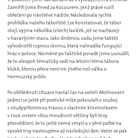
Zamířili jsme ihned za Kocourem, jenž právě sušil
oblečení po návštěvě nádrže. Následovala rychlá
prohlídka našeho tábořiště. Lze konstatovat, že tábor
stojí, vyjma několika (všech) laviček, jež se nacházejí
v havarijním stavu. Jako drobnou vadu jsme taktéž
vyhodnotili ropnou skvrnu, která nahradila fungující
hráz v potoce. Nicméně po taktické poradě jsme usoudili,
že to alespoň tématicky sedí na letošní téma tábora
kluků, kterou přece není nic jiného než válka o
Hormuzský průliv.
Po obhlédnutí situace nastal čas na večeři. Motivovaní
jedinci se ještě při poetické mlze pokoušeli o souboj
s všudypřítomnou trávou s vlastním křovinořezem
v ruce, ovšem silou moudrosti většiny byli brzy
přesvědčeni, že to ještě nemá smysl a v plné palbě na
vysoké trsy nastoupíme až následující den. Večer se pak