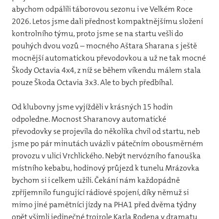
abychom odpálili táborovou sezonu i ve Velkém Roce
20
2026. Letos jsme dali přednost kompaktnějšímu složení
kontrolního týmu, proto jsme se na startu vešli do
20
pouhých dvou vozů – mocného Aštara Sharana s ještě
20
mocnější automatickou převodovkou a už ne tak mocné
Škody Octavia 4x4, z níž se během víkendu málem stala
20
pouze Škoda Octavia 3x3. Ale to bych předbíhal.
20
Od klubovny jsme vyjížděli v krásných 15 hodin
20
odpoledne. Mocnost Sharanovy automatické
převodovky se projevila do několika chvil od startu, neb
20
jsme po pár minutách uvázli v pátečním obousměrném
20
provozu v ulici Vrchlického. Nebýt nervózního fanouška
místního kebabu, hodinový průjezd k tunelu Mrázovka
20
bychom si i celkem užili. Čekání nám každopádně
zpříjemnilo fungující rádiové spojení, díky němuž si
Kron
mimo jiné pamětníci jízdy na PHA1 před dvěma týdny
opět všimli jedinečné trojrole Karla Rodena v dramatu
Kont