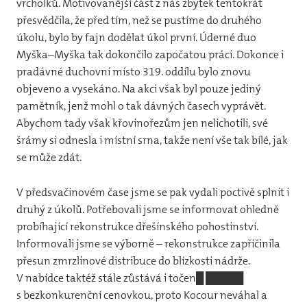
vrcholků. Motivovanější část z nás zbytek tentokrát
přesvědčila, že před tím, než se pustíme do druhého
úkolu, bylo by fajn dodělat úkol první. Úderné duo
Myška–Myška tak dokončilo započatou práci. Dokonce i
pradávné duchovní místo 319. oddílu bylo znovu
objeveno a vysekáno. Na akci však byl pouze jediný
pamětník, jenž mohl o tak dávných časech vyprávět.
Abychom tady však křovinořezům jen nelichotili, své
šrámy si odnesla i místní srna, takže není vše tak bílé, jak
se může zdát.
V předsvačinovém čase jsme se pak vydali poctivě splnit i
druhý z úkolů. Potřebovali jsme se informovat ohledně
probíhající rekonstrukce dřešínského pohostinství.
Informovali jsme se výborně – rekonstrukce zapříčinila
přesun zmrzlinové distribuce do blízkosti nádrže.
V nabídce taktéž stále zůstává i točen█ █████
s bezkonkurenční cenovkou, proto Kocour neváhal a