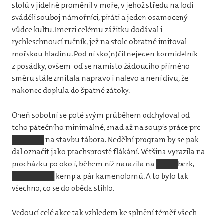
stolů v jídelně proměnil v moře, v jehož středu na lodi
sváděli souboj námořníci, piráti a jeden osamocený
vůdce kultu. Imerzi celému zážitku dodával i
rychleschnoucí ručník, jež na stole obratně imitoval
mořskou hladinu. Pod ní sko(n)čil nejeden kormidelník
z posádky, ovšem loď se namísto žádoucího přímého
směru stále zmítala napravo i nalevo a není divu, že
nakonec doplula do špatné zátoky.
Oheň sobotní se poté svým průběhem odchyloval od
toho pátečního minimálně, snad až na soupis práce pro
██████ na stavbu tábora. Nedělní program by se pak
dal označit jako prachsprosté flákání. Většina vyrazila na
procházku po okolí, během níž narazila na ████berk,
████████ kemp a pár kamenolomů. A to bylo tak
všechno, co se do oběda stihlo.
Vedoucí celé akce tak vzhledem ke splnění téměř všech