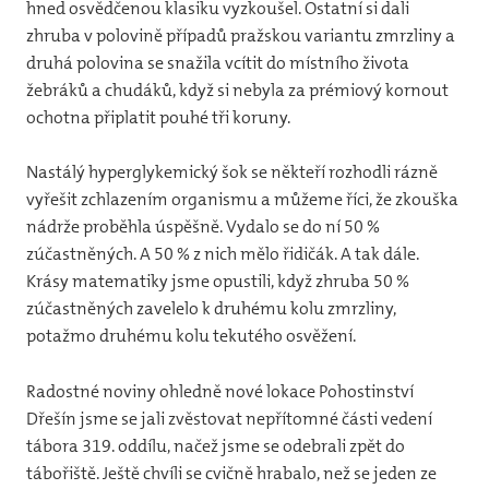
hned osvědčenou klasiku vyzkoušel. Ostatní si dali
zhruba v polovině případů pražskou variantu zmrzliny a
druhá polovina se snažila vcítit do místního života
žebráků a chudáků, když si nebyla za prémiový kornout
ochotna připlatit pouhé tři koruny.
Nastálý hyperglykemický šok se někteří rozhodli rázně
vyřešit zchlazením organismu a můžeme říci, že zkouška
nádrže proběhla úspěšně. Vydalo se do ní 50 %
zúčastněných. A 50 % z nich mělo řidičák. A tak dále.
Krásy matematiky jsme opustili, když zhruba 50 %
zúčastněných zavelelo k druhému kolu zmrzliny,
potažmo druhému kolu tekutého osvěžení.
Radostné noviny ohledně nové lokace Pohostinství
Dřešín jsme se jali zvěstovat nepřítomné části vedení
tábora 319. oddílu, načež jsme se odebrali zpět do
tábořiště. Ještě chvíli se cvičně hrabalo, než se jeden ze