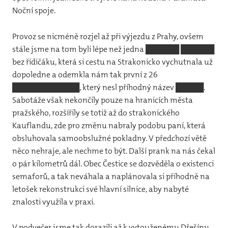
Noční spoje.
Žbje
Provoz se nicméně rozjel až při výjezdu z Prahy, ovšem
Klub
stále jsme na tom byli lépe než jedna ██████ ██████
bez řidičáku, která si cestu na Strakonicko vychutnala už
dopoledne a odemkla nám tak první z 26
████████████, který nesl příhodný název █████.
Sabotáže však nekončily pouze na hranicích města
pražského, rozšířily se totiž až do strakonického
Kauflandu, zde pro změnu nabraly podobu paní, která
obsluhovala samoobslužné pokladny. V předchozí větě
něco nehraje, ale nechme to být. Další prank na nás čekal
o pár kilometrů dál. Obec Čestice se dozvěděla o existenci
semaforů, a tak neváhala a naplánovala si příhodně na
letošek rekonstrukci své hlavní silnice, aby nabyté
znalosti využila v praxi.
V podvečer jsme tak dorazili až k vytouženému Dřešínu.