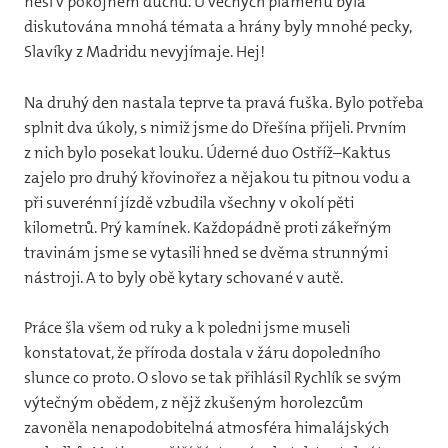
nesl v pokojném duchu. U věčných plamenů byla
diskutována mnohá témata a hrány byly mnohé pecky,
Slavíky z Madridu nevyjímaje. Hej!
Na druhý den nastala teprve ta pravá fuška. Bylo potřeba
splnit dva úkoly, s nimiž jsme do Dřešína přijeli. Prvním
z nich bylo posekat louku. Úderné duo Ostříž–Kaktus
zajelo pro druhý křovinořez a nějakou tu pitnou vodu a
při suverénní jízdě vzbudila všechny v okolí pěti
kilometrů. Prý kamínek. Každopádně proti zákeřným
travinám jsme se vytasili hned se dvěma strunnými
nástroji. A to byly obě kytary schované v autě.
Práce šla všem od ruky a k poledni jsme museli
konstatovat, že příroda dostala v žáru dopoledního
slunce co proto. O slovo se tak přihlásil Rychlík se svým
výtečným obědem, z nějž zkušeným horolezcům
zavoněla nenapodobitelná atmosféra himalájských