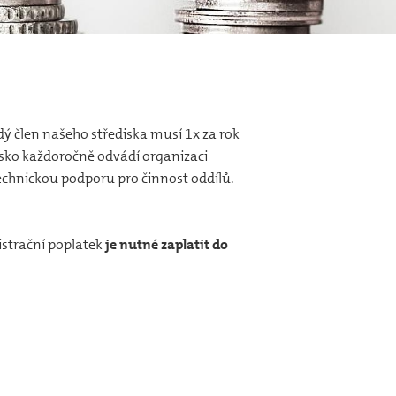
dý člen našeho střediska musí 1x za rok
disko každoročně odvádí organizaci
 technickou podporu pro činnost oddílů.
gistrační poplatek
je nutné zaplatit do