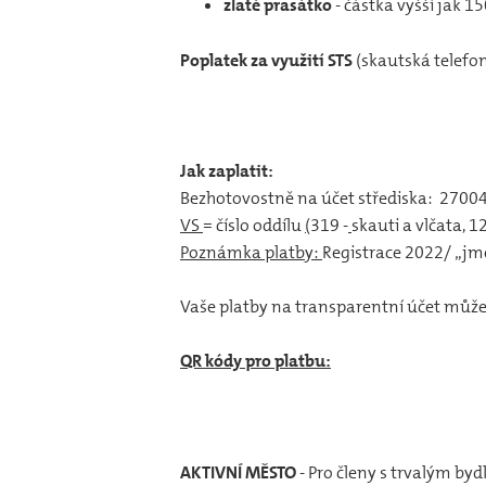
zlaté prasátko
- částka vyšší jak 15
Poplatek za využití STS
(skautská telefonn
Jak zaplatit:
Bezhotovostně na účet střediska: 270
VS
= číslo oddílu
(
319 -
skauti a vlčata, 1
Poznámka platby:
Registrace 2022/ „jmé
Vaše platby na transparentní účet může
QR kódy pro platbu:
AKTIVNÍ MĚSTO
- Pro členy s trvalým by