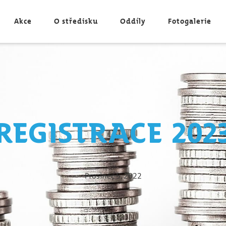
Akce
O středisku
Oddíly
Fotogalerie
Registrace 202
Prosinec 5, 2022