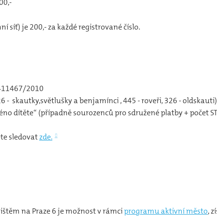
00,-
í síť) je 200,- za každé registrované číslo.
0411467/2010
26 - skautky,světlušky a benjamínci , 445 - roveři, 326 - oldskauti)
no dítěte“ (případně sourozenců pro sdružené platby + počet STS
te sledovat
zde.
dlištěm na Praze 6 je možnost v rámci
programu aktivní město
, 