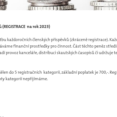
ků (REGISTRACE na rok 2023)
atbu každoročních členských příspěvků (zkráceně registrace). Kaž
skáváme finanční prostředky pro činnost. Část těchto peněz stře
hradí provoz kanceláře, distribuci skautských časopisů či udržuje
ělen do 5 registračních kategorií, základní poplatek je 700,-. Re
y kategorií nepřijímáme.