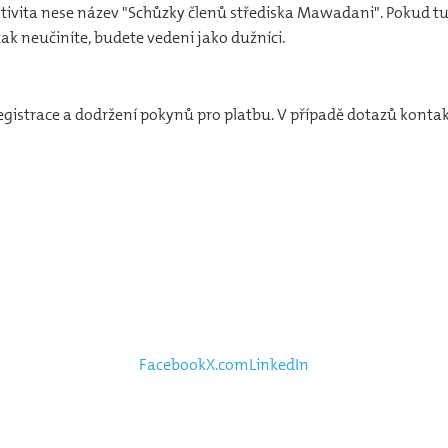
 Aktivita nese název "Schůzky členů střediska Mawadani". Pokud t
k neučiníte, budete vedeni jako dužníci.
gistrace a dodržení pokynů pro platbu. V případě dotazů konta
Facebook
X.com
LinkedIn