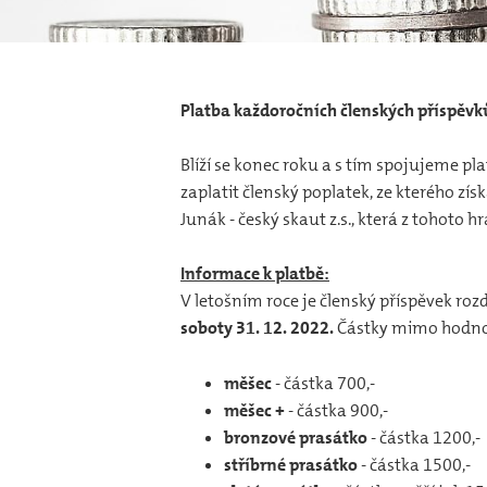
Platba každoročních členských příspěv
Blíží se konec roku a s tím spojujeme pl
zaplatit členský poplatek, ze kterého zí
Junák - český skaut z.s., která z tohoto 
Informace k platbě:
V letošním roce je členský příspěvek rozd
soboty 31. 12. 2022.
Částky mimo hodnot
měšec
- částka 700,-
měšec +
- částka 900,-
bronzové prasátko
- částka 1200,-
stříbrné prasátko
- částka 1500,-