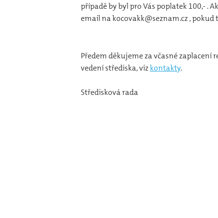
případě by byl pro Vás poplatek 100,- .
email na kocovakk@seznam.cz , pokud ta
Předem děkujeme za včasné zaplacení re
vedení střediska, viz
kontakty
.
Středisková rada