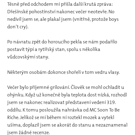
Těsně před odchodem mi přišla další krutá zpráva:
Dřešínské pohostinství nakonec večer neotevře. No
nedivil jsem se, ale plakal jsem (vnitřně, protože boys
don’t cry).
Po návratu zpět do horoucího pekla se nám podařilo
postavit týpí a rytířský stan, spolu s několika
vůdcovskými stany.
Některým osobám dokonce shořeli v tom vedru vlasy.
Večer bylo příjemné grilování. Člověk se mohl ochladit u
ohýnku. Když už konečně byla teplota dost nízká, rozhodl
jsem se nakonec realizovat představení vedení 319.
oddílu. K tomu posloužila nahrávka od MC Soon To Be
Riche. Jelikož se mi během ní roztekl mozek a vytekl
ušima, doplazil jsem se akorát do stanu a nezaznamenal
jsem žádné recenze.