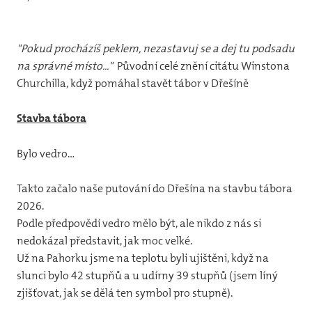
12
31
"Pokud procházíš peklem, nezastavuj se a dej tu podsadu
vlča
na správné místo..."
Původní celé znění citátu Winstona
31
Churchilla, když pomáhal stavět tábor v Dřešíně
44
Stavba tábora
32
Bylo vedro…
Jun
Pr
Takto začalo naše putování do Dřešína na stavbu tábora
2026.
Foto
Podle předpovědí vedro mělo být, ale nikdo z nás si
nedokázal představit, jak moc velké.
20
Už na Pahorku jsme na teplotu byli ujištěni, když na
slunci bylo 42 stupňů a u udírny 39 stupňů (jsem líný
20
zjišťovat, jak se dělá ten symbol pro stupně).
20