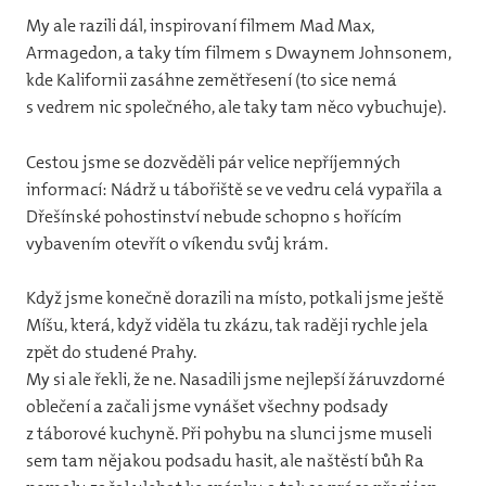
My ale razili dál, inspirovaní filmem Mad Max,
20
Armagedon, a taky tím filmem s Dwaynem Johnsonem,
20
kde Kalifornii zasáhne zemětřesení (to sice nemá
s vedrem nic společného, ale taky tam něco vybuchuje).
20
Cestou jsme se dozvěděli pár velice nepříjemných
20
informací: Nádrž u tábořiště se ve vedru celá vypařila a
20
Dřešínské pohostinství nebude schopno s hořícím
vybavením otevřít o víkendu svůj krám.
20
Když jsme konečně dorazili na místo, potkali jsme ještě
20
Míšu, která, když viděla tu zkázu, tak raději rychle jela
20
zpět do studené Prahy.
My si ale řekli, že ne. Nasadili jsme nejlepší žáruvzdorné
20
oblečení a začali jsme vynášet všechny podsady
z táborové kuchyně. Při pohybu na slunci jsme museli
Kron
sem tam nějakou podsadu hasit, ale naštěstí bůh Ra
Kont