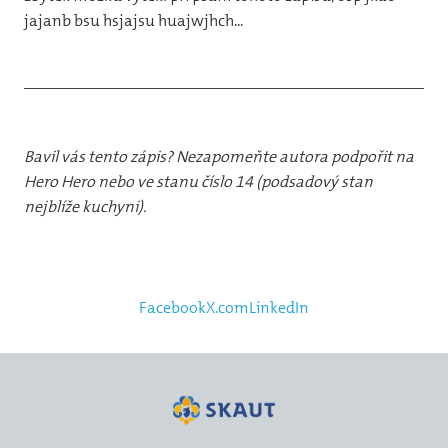
jajanb bsu hsjajsu huajwjhch...
Bavil vás tento zápis? Nezapomeňte autora podpořit na
Hero Hero nebo ve stanu číslo 14 (podsadový stan
nejblíže kuchyni).
Facebook
X.com
LinkedIn