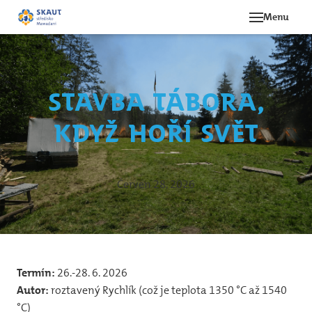
Menu
Novi
Akce
Stavba tábora,
O st
když hoří svět
Ná
Hi
Le
Červen 28, 2026
Oddí
Be
Termín:
26.-28. 6. 2026
12
Autor:
roztavený Rychlík (což je teplota 1350 °C až 1540
svě
°C)