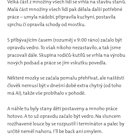
Velká část z množiny všech lidí se vrhla na stavbu stanů.
Malá část množiny všech lidí pak dělala další potřebné
práce – umyla nádobí, připravila kuchyni, postavila
sprchu či opravila schody od mostku.
S přibývajícím časem (rozuměj v 9:00 ráno) začalo být
opravdu vedro. To však nikoho nezastavilo, a tak jsme
pracovali dále. Skupina rodičů-kutilů se vrhla na výrobu
nových podsad a práce se jim vskutku povedla.
Některé mozky se začala pomalu přehřívat, ale naštěstí
člověk nemusí být v dnešní době extra chytrý (od toho
má AI), takže vše probíhalo v pohodě.
A náhle tu byly stany dětí postaveny a mnoho práce
hotovo. A to už opravdu začalo být vedro. Na sluncem
rozžhavené louce by se rozpustil i terminátor a palec by
určitě neměl nahoru. I’ll be back ani omylem.