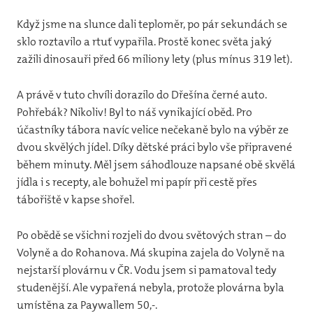
Když jsme na slunce dali teploměr, po pár sekundách se
sklo roztavilo a rtuť vypařila. Prostě konec světa jaký
zažili dinosauři před 66 miliony lety (plus mínus 319 let).
A právě v tuto chvíli dorazilo do Dřešína černé auto.
Pohřebák? Nikoliv! Byl to náš vynikající oběd. Pro
účastníky tábora navíc velice nečekaně bylo na výběr ze
dvou skvělých jídel. Díky dětské práci bylo vše připravené
během minuty. Měl jsem sáhodlouze napsané obě skvělá
jídla i s recepty, ale bohužel mi papír při cestě přes
tábořiště v kapse shořel.
Po obědě se všichni rozjeli do dvou světových stran – do
Volyně a do Rohanova. Má skupina zajela do Volyně na
nejstarší plovárnu v ČR. Vodu jsem si pamatoval tedy
studenější. Ale vypařená nebyla, protože plovárna byla
umístěna za Paywallem 50,-.