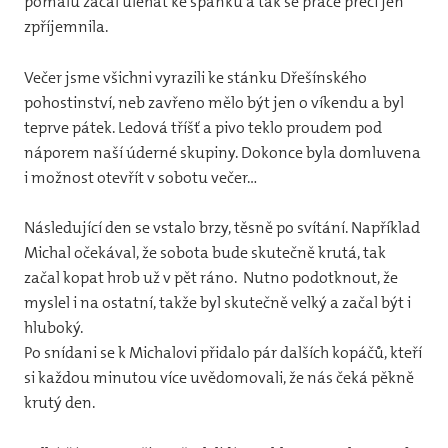
pomalu začal ulehat ke spánku a tak se práce přeci jen
zpříjemnila.
Žbje
Klub
Večer jsme všichni vyrazili ke stánku Dřešínského
pohostinství, neb zavřeno mělo být jen o víkendu a byl
teprve pátek. Ledová tříšť a pivo teklo proudem pod
náporem naší úderné skupiny. Dokonce byla domluvena
i možnost otevřít v sobotu večer…
Následující den se vstalo brzy, těsně po svítání. Například
Michal očekával, že sobota bude skutečně krutá, tak
začal kopat hrob už v pět ráno. Nutno podotknout, že
myslel i na ostatní, takže byl skutečně velký a začal být i
hluboký.
Po snídani se k Michalovi přidalo pár dalších kopáčů, kteří
si každou minutou více uvědomovali, že nás čeká pěkně
krutý den.