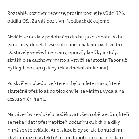
Rozsáhlé, pozitivní recenze, prosím posílejte vůdci 326.
oddílu OSJ. Za váš pozitivní feedback děkujeme.
Neděle se nesla v podobném duchu jako sobota. Vstali
jsme brzy, dodělali vše potřebné a pak přežívali vedro.
Dostavěly se všechny stany, opravily lavičky a stoly,
zkrášlilo se duchovní místo a vztyčil se i stožár. Tábor už
byl legit, no cap (jak by řekla dnešní omladina).
Po skvělém obědu, ve kterém bylo mleté maso, které
skutečně přežilo až do této chvíle, se většina vydala na
cestu směr Praha.
Na závěr by se slušelo poděkovat všem obětavcům, kteří
se nebáli dát i přes nepřízeň počasí ruku k dílo a díky
nimž se vše zvládlo. Ano, slušelo by se, ale bohužel mi
zbytek mozku vytekl při psaní tohoto zápisu, osp jkao