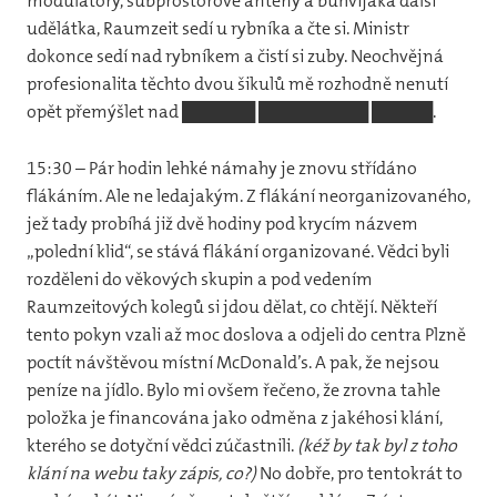
modulátory, subprostorové antény a bůhvíjaká další
udělátka, Raumzeit sedí u rybníka a čte si. Ministr
dokonce sedí nad rybníkem a čistí si zuby. Neochvějná
profesionalita těchto dvou šikulů mě rozhodně nenutí
opět přemýšlet nad ██████ █████████ █████.
15:30 – Pár hodin lehké námahy je znovu střídáno
flákáním. Ale ne ledajakým. Z flákání neorganizovaného,
jež tady probíhá již dvě hodiny pod krycím názvem
„polední klid“, se stává flákání organizované. Vědci byli
rozděleni do věkových skupin a pod vedením
Raumzeitových kolegů si jdou dělat, co chtějí. Někteří
tento pokyn vzali až moc doslova a odjeli do centra Plzně
poctít návštěvou místní McDonald’s. A pak, že nejsou
peníze na jídlo. Bylo mi ovšem řečeno, že zrovna tahle
položka je financována jako odměna z jakéhosi klání,
kterého se dotyční vědci zúčastnili.
(kéž by tak byl z toho
klání na webu taky zápis, co?)
No dobře, pro tentokrát to