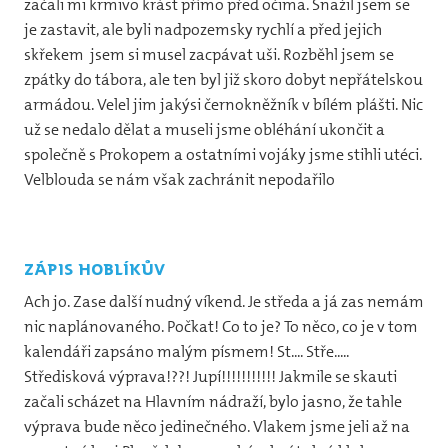
začali mi krmivo krást přímo před očima. Snažil jsem se
je zastavit, ale byli nadpozemsky rychlí a před jejich
skřekem jsem si musel zacpávat uši. Rozběhl jsem se
zpátky do tábora, ale ten byl již skoro dobyt nepřátelskou
armádou. Velel jim jakýsi černokněžník v bílém plášti. Nic
už se nedalo dělat a museli jsme obléhání ukončit a
společně s Prokopem a ostatními vojáky jsme stihli utéci.
Velblouda se nám však zachránit nepodařilo
zápis hoblíkův
Ach jo. Zase další nudný víkend. Je středa a já zas nemám
nic naplánovaného. Počkat! Co to je? To něco, co je v tom
kalendáři zapsáno malým písmem! St.... Stře.....
Středisková výprava!??! Jupí!!!!!!!!!!! Jakmile se skauti
začali scházet na Hlavním nádraží, bylo jasno, že tahle
výprava bude něco jedinečného. Vlakem jsme jeli až na