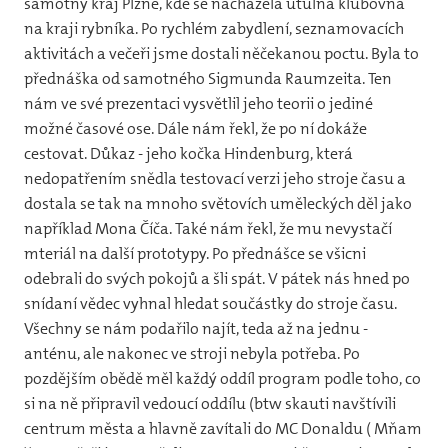
samotný kraj Plzně, kde se nacházela útulná klubovna
na kraji rybníka. Po rychlém zabydlení, seznamovacích
aktivitách a večeři jsme dostali něčekanou poctu. Byla to
přednáška od samotného Sigmunda Raumzeita. Ten
nám ve své prezentaci vysvětlil jeho teorii o jediné
možné časové ose. Dále nám řekl, že po ní dokáže
cestovat. Důkaz - jeho kočka Hindenburg, která
nedopatřením snědla testovací verzi jeho stroje času a
dostala se tak na mnoho světovích uměleckých děl jako
například Mona Číča. Také nám řekl, že mu nevystačí
mteriál na další prototypy. Po přednášce se všicni
odebrali do svých pokojů a šli spát. V pátek nás hned po
snídaní vědec vyhnal hledat součástky do stroje času.
Všechny se nám podařilo najít, teda až na jednu -
anténu, ale nakonec ve stroji nebyla potřeba. Po
pozdějším obědě měl každý oddíl program podle toho, co
si na ně připravil vedoucí oddílu (btw skauti navštívili
centrum města a hlavně zavítali do MC Donaldu ( Mňam