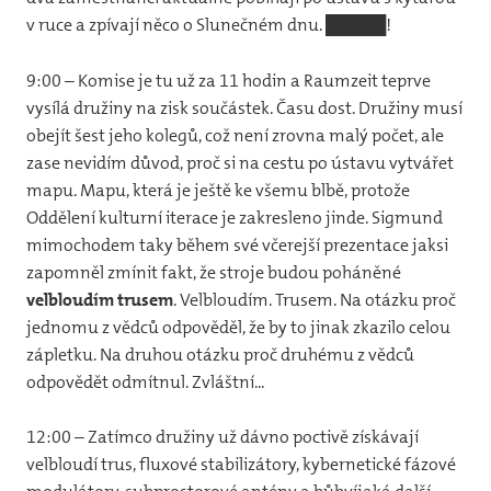
v ruce a zpívají něco o Slunečném dnu. █████!
9:00 – Komise je tu už za 11 hodin a Raumzeit teprve
vysílá družiny na zisk součástek. Času dost. Družiny musí
obejít šest jeho kolegů, což není zrovna malý počet, ale
zase nevidím důvod, proč si na cestu po ústavu vytvářet
mapu. Mapu, která je ještě ke všemu blbě, protože
Oddělení kulturní iterace je zakresleno jinde. Sigmund
mimochodem taky během své včerejší prezentace jaksi
zapomněl zmínit fakt, že stroje budou poháněné
velbloudím trusem
. Velbloudím. Trusem. Na otázku proč
jednomu z vědců odpověděl, že by to jinak zkazilo celou
zápletku. Na druhou otázku proč druhému z vědců
odpovědět odmítnul. Zvláštní...
12:00 – Zatímco družiny už dávno poctivě získávají
velbloudí trus, fluxové stabilizátory, kybernetické fázové