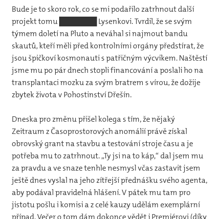
Bude je to skoro rok, co se mi podařilo zatrhnout další
Žbje
projekt tomu ███████ Lysenkovi. Tvrdil, že se svým
týmem doletí na Pluto a neváhal si najmout bandu
Klub
skautů, kteří měli před kontrolními orgány předstírat, že
jsou špičkoví kosmonauti s patřičným výcvikem. Naštěstí
jsme mu po pár dnech stopli financování a poslali ho na
transplantaci mozku za svým bratrem s vírou, že dožije
zbytek života v Pohostinství Dřešín.
Dneska pro změnu přišel kolega s tím, že nějaký
Zeitraum z Časoprostorových anomálií právě získal
obrovský grant na stavbu a testování stroje času a je
potřeba mu to zatrhnout. „Ty jsi na to káp,“ dal jsem mu
za pravdu a ve snaze tenhle nesmysl včas zastavit jsem
ještě dnes vyslal na jeho zítřejší přednášku svého agenta,
aby podával pravidelná hlášení. V pátek mu tam pro
jistotu pošlu i komisi a z celé kauzy udělám exemplární
případ. Večer o tom dám dokonce vědět i Premiérovi (díky