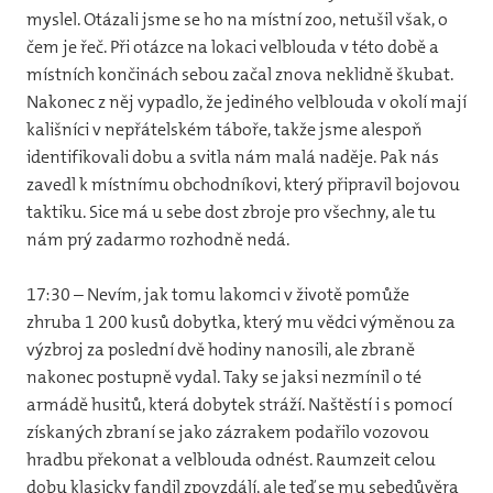
myslel. Otázali jsme se ho na místní zoo, netušil však, o
čem je řeč. Při otázce na lokaci velblouda v této době a
místních končinách sebou začal znova neklidně škubat.
Nakonec z něj vypadlo, že jediného velblouda v okolí mají
kališníci v nepřátelském táboře, takže jsme alespoň
identifikovali dobu a svitla nám malá naděje. Pak nás
zavedl k místnímu obchodníkovi, který připravil bojovou
taktiku. Sice má u sebe dost zbroje pro všechny, ale tu
nám prý zadarmo rozhodně nedá.
17:30 – Nevím, jak tomu lakomci v životě pomůže
zhruba 1 200 kusů dobytka, který mu vědci výměnou za
výzbroj za poslední dvě hodiny nanosili, ale zbraně
nakonec postupně vydal. Taky se jaksi nezmínil o té
armádě husitů, která dobytek stráží. Naštěstí i s pomocí
získaných zbraní se jako zázrakem podařilo vozovou
hradbu překonat a velblouda odnést. Raumzeit celou
dobu klasicky fandil zpovzdálí, ale teď se mu sebedůvěra