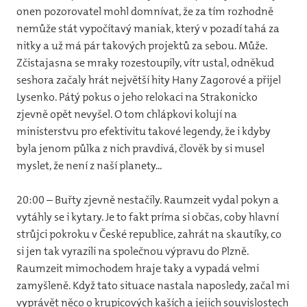
onen pozorovatel mohl domnívat, že za tím rozhodně
nemůže stát vypočítavý maniak, který v pozadí tahá za
nitky a už má pár takových projektů za sebou. Může.
Zčistajasna se mraky rozestoupily, vítr ustal, odněkud
seshora začaly hrát největší hity Hany Zagorové a přijel
Lysenko. Pátý pokus o jeho relokaci na Strakonicko
zjevně opět nevyšel. O tom chlápkovi kolují na
ministerstvu pro efektivitu takové legendy, že i kdyby
byla jenom půlka z nich pravdivá, člověk by si musel
myslet, že není z naší planety...
20:00 – Buřty zjevně nestačily. Raumzeit vydal pokyn a
vytáhly se i kytary. Je to fakt príma si občas, coby hlavní
strůjci pokroku v České republice, zahrát na skautíky, co
si jen tak vyrazili na společnou výpravu do Plzně.
Raumzeit mimochodem hraje taky a vypadá velmi
zamyšleně. Když tato situace nastala naposledy, začal mi
vyprávět něco o krupicových kaších a jejich souvislostech