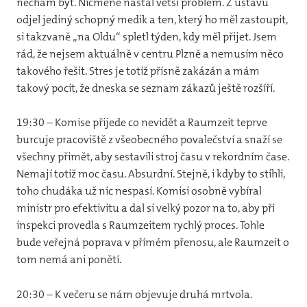
nechám být. Nicméně nastal větší problém. Z ústavu
odjel jediný schopný medik a ten, který ho měl zastoupit,
si takzvaně „na Oldu“ spletl týden, kdy měl přijet. Jsem
rád, že nejsem aktuálně v centru Plzně a nemusím něco
takového řešit. Stres je totiž přísně zakázán a mám
takový pocit, že dneska se seznam zákazů ještě rozšíří.
19:30 – Komise přijede co nevidět a Raumzeit teprve
burcuje pracoviště z všeobecného povalečství a snaží se
všechny přimět, aby sestavili stroj času v rekordním čase.
Nemají totiž moc času. Absurdní. Stejně, i kdyby to stihli,
toho chudáka už nic nespasí. Komisi osobně vybíral
ministr pro efektivitu a dal si velký pozor na to, aby při
inspekci provedla s Raumzeitem rychlý proces. Tohle
bude veřejná poprava v přímém přenosu, ale Raumzeit o
tom nemá ani ponětí.
20:30 – K večeru se nám objevuje druhá mrtvola.