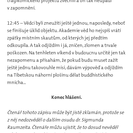
tragikomického projektu zvěčnili a on tak neupadl
v zapomnění.
12:45 – Vědci byli zneužiti ještě jednou, naposledy, neboť
se finišuje úklid objektu. Akademie věd ho nejspíš vrátí
zpátky místním skautům, od kterých jej předtím
odkoupila. A tak odjíždím i já, zničen, zlomen a trvale
poškozen. Na tenhleten víkend v budoucnu určitě jen tak
nezapomenu a přísahám, že pokud budu muset zažít
ještě jednu takovouhle misi, dávám výpověď a odjíždím
na Tibetskou náhorní plošinu dělat buddhistického
mnicha...
Konec hlášení.
Čtenář tohoto zápisu může být jistě zklamán, protože se
z něj nedozvěděl o dalším osudu dr. Sigmunda
Raumzeita. Čtenáře můžu ujistit, že to dosud nevěděl