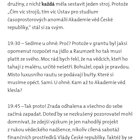
družiny, z nichž
každá
měla sestavit jeden stroj. Protože
„Čím víc strojů, tím víc Ústav pro studium
časoprostorových anomálií Akademie věd České
republiky,“ stál si za svým.
19:30 – Sedíme u ohně. Proč? Protože v grantu byl jaksi
opomenut rozpočet na jídlo a Raumzeit ho tak musí
platit ze svého. Moc rád bych řekl, že na vědcích, kteří ho
tahají z maléru, určitě nešetří. Bohužel, opak je pravdou.
Místo luxusního rautu se podávají buřty. Které si
musíme opéct. Sami. U ohně. Kam až to Akademie věd
klesla?
19:45 –Tak proto! Zrada odhalena a všechno do sebe
začíná zapadat. Doteď by se nezkušený pozorovatel mohl
domnívat, že zdejší výzkum je jen nahodilý projekt
z rukou vědeckého nadšence, nikoliv cílená sabotáž
finančních prostředků Vlády České republiky. Taktéž by se