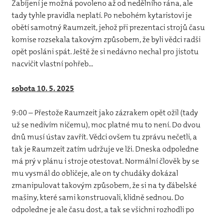
Zabíjení je možná povoleno až od nedělního rána, ale
tady tyhle pravidla neplatí. Po nebohém kytaristovi je
obětí samotný Raumzeit, jehož při prezentaci strojů času
komise rozsekala takovým způsobem, že byli vědci radši
opět posláni spát. Ještě že si nedávno nechal pro jistotu
nacvičit vlastní pohřeb...
sobota 10. 5. 2025
9:00 – Přestože Raumzeit jako zázrakem opět ožil (tady
už se nedivím ničemu), moc platné mu to není. Do dvou
dnů musí ústav zavřít. Vědci ovšem tu zprávu nečetli, a
tak je Raumzeit zatím udržuje ve lži. Dneska odpoledne
má prý v plánu i stroje otestovat. Normální člověk by se
mu vysmál do obličeje, ale on ty chudáky dokázal
zmanipulovat takovým způsobem, že si na ty ďábelské
mašiny, které sami konstruovali, klidně sednou. Do
odpoledne je ale času dost, a tak se všichni rozhodli po