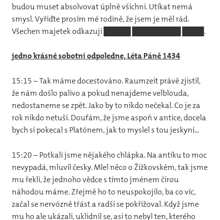
budou muset absolvovat úplně všichni. Utíkat nemá
smysl. Vyřiďte prosím mé rodině, že jsem je měl rád.
Všechen majetek odkazuji █████ █████████ ████.
jedno krásné sobotní odpoledne, Léta Páně 1434
15:15 – Tak máme docestováno. Raumzeit právě zjistil,
že nám došlo palivo a pokud nenajdeme velblouda,
nedostaneme se zpět. Jako by to nikdo nečekal. Co je za
rok nikdo netuší. Doufám, že jsme aspoň v antice, docela
bych si pokecal s Platónem, jak to myslel s tou jeskyní...
15:20 – Potkali jsme nějakého chlápka. Na antiku to moc
nevypadá, mluvil česky. Mlel něco o Žižkovském, tak jsme
mu řekli, že jednoho vědce s tímto jménem čirou
náhodou máme. Zřejmě ho to neuspokojilo, ba co víc,
začal se nervózně třást a radši se pokřižoval. Když jsme
mu ho ale ukázali, uklidnil se, asi to nebyl ten, kterého