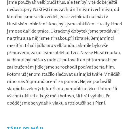
jsme používali velbloudí trus, ale ten byl v té době ještě
nedostupný. Naštěstí nás zachránil místní cechmistr, od
kterého jsme se dozvěděli, že se velbloud nachází v
Husitském obležení. Ano, byli jsme obklíčeni Husity. Hned
jsme se dali do práce. Ukradený dobytek jsme prodávali
na trhu a za něj jsme si nakoupili zbraně. Benjámínci
mezitím trhali jídlo pro velblouda. Jakmile bylo vše
připraveno, začali jsme obléhat tvrz. Než se Husiti nadáli,
velbloud byl náš a s radostí putovali do přítomnosti. po
zaslouženém jídle jsme se rozhodli podívat se na film.
Potom už jenom stačilo sledovat usínající tváře. V něděli
ráno nás Sigmund ocenil za pomoc. Nejvíc pochválil
skupinku zelených, kteří mu pomohli nejvíce. Potom šli
všichni uklízet a když měli hotovo, šli hrát vybiku. Po
obědě jsme se vydali k vlaku a rozloučili se s Plzní.
zápis od máji