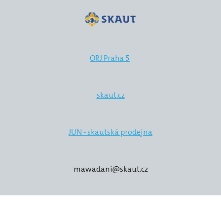
ORJ Praha 5
skaut.cz
JUN - skautská prodejna
mawadani@skaut.cz
Vytvořeno za podpory
solidpixels.