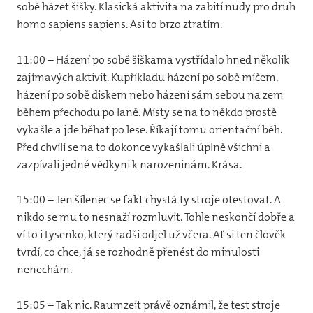
sobě házet šišky. Klasická aktivita na zabití nudy pro druh
homo sapiens sapiens. Asi to brzo ztratím.
11:00 – Házení po sobě šiškama vystřídalo hned několik
zajímavých aktivit. Kupříkladu házení po sobě míčem,
házení po sobě diskem nebo házení sám sebou na zem
během přechodu po laně. Místy se na to někdo prostě
vykašle a jde běhat po lese. Říkají tomu orientační běh.
Před chvílí se na to dokonce vykašlali úplně všichni a
zazpívali jedné vědkyni k narozeninám. Krása.
15:00 – Ten šílenec se fakt chystá ty stroje otestovat. A
nikdo se mu to nesnaží rozmluvit. Tohle neskončí dobře a
ví to i Lysenko, který radši odjel už včera. Ať si ten člověk
tvrdí, co chce, já se rozhodně přenést do minulosti
nenechám.
15:05 – Tak nic. Raumzeit právě oznámil, že test stroje