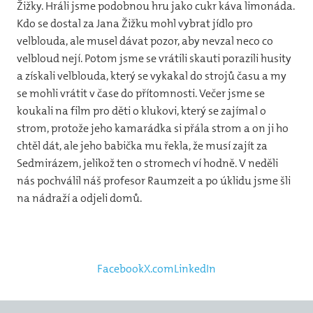
Žižky. Hráli jsme podobnou hru jako cukr káva limonáda.
Kdo se dostal za Jana Žižku mohl vybrat jídlo pro
velblouda, ale musel dávat pozor, aby nevzal neco co
velbloud nejí. Potom jsme se vrátili skauti porazili husity
a získali velblouda, který se vykakal do strojů času a my
se mohli vrátit v čase do přítomnosti. Večer jsme se
koukali na film pro děti o klukovi, který se zajímal o
strom, protože jeho kamarádka si přála strom a on ji ho
chtěl dát, ale jeho babička mu řekla, že musí zajít za
Sedmirázem, jelikož ten o stromech ví hodně. V neděli
nás pochválil náš profesor Raumzeit a po úklidu jsme šli
na nádraží a odjeli domů.
Facebook
X.com
LinkedIn