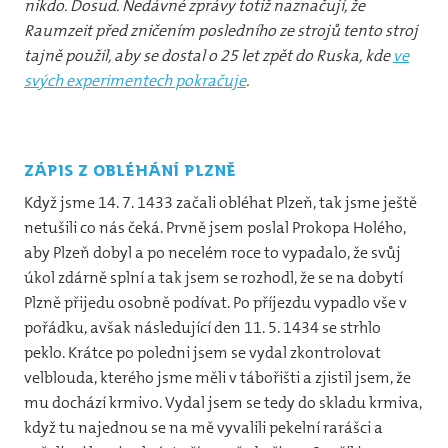
nikdo. Dosud. Nedávné zprávy totiž naznačují, že
Raumzeit před zničením posledního ze strojů tento stroj
tajně použil, aby se dostal o 25 let zpět do Ruska, kde
ve
svých experimentech pokračuje
.
Zápis z obléhání Plzně
Když jsme 14. 7. 1433 začali obléhat Plzeň, tak jsme ještě
netušili co nás čeká. Prvně jsem poslal Prokopa Holého,
aby Plzeň dobyl a po necelém roce to vypadalo, že svůj
úkol zdárně splní a tak jsem se rozhodl, že se na dobytí
Plzně přijedu osobně podívat. Po příjezdu vypadlo vše v
pořádku, avšak následující den 11. 5. 1434 se strhlo
peklo. Krátce po poledni jsem se vydal zkontrolovat
velblouda, kterého jsme měli v tábořišti a zjistil jsem, že
mu dochází krmivo. Vydal jsem se tedy do skladu krmiva,
když tu najednou se na mě vyvalili pekelní rarášci a