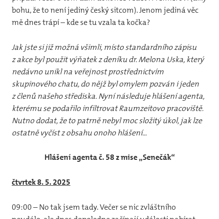
bohu, že to není jediný český sitcom). Jenom jediná věc
mě dnes trápí – kde se tu vzala ta kočka?
Jak jste si již možná všimli, místo standardního zápisu
z akce byl použit výňatek z deníku dr. Melona Uska, který
nedávno unikl na veřejnost prostřednictvím
skupinového chatu, do nějž byl omylem pozván i jeden
z členů našeho střediska. Nyní následuje hlášení agenta,
kterému se podařilo infiltrovat Raumzeitovo pracoviště.
Nutno dodat, že to patrně nebyl moc složitý úkol, jak lze
ostatně vyčíst z obsahu onoho hlášení...
Hlášení agenta č. 58 z mise „Senečák“
čtvrtek 8. 5. 2025
09:00 – No tak jsem tady. Večer se nic zvláštního