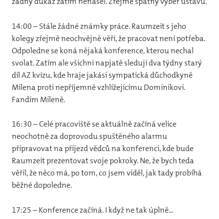
žádný důkaz zatím nenašel. Zřejmě špatný výběr ústavu.
14:00 – Stále žádné známky práce. Raumzeit s jeho
kolegy zřejmě neochvějně věří, že pracovat není potřeba.
Odpoledne se koná nějaká konference, kterou nechal
svolat. Zatím ale všichni napjatě sledují dva týdny starý
díl AZ kvízu, kde hraje jakási sympatická důchodkyně
Milena proti nepříjemně vzhlížejícímu Dominikovi.
Fandím Mileně.
16:30 – Celé pracoviště se aktuálně začíná velice
neochotně za doprovodu spuštěného alarmu
připravovat na příjezd vědců na konferenci, kde bude
Raumzeit prezentovat svoje pokroky. Ne, že bych teda
věřil, že něco má, po tom, co jsem viděl, jak tady probíhá
běžné dopoledne.
17:25 – Konference začíná. I když ne tak úplně...