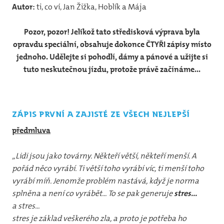
12
Autor:
ti, co ví, Jan Žižka, Hoblík a Mája
31
Pozor, pozor! Jelikož tato středisková výprava byla
vlča
opravdu speciální, obsahuje dokonce ČTYŘI zápisy místo
jednoho. Udělejte si pohodlí, dámy a pánové a užijte si
31
tuto neskutečnou jízdu, protože právě začínáme...
44
32
Jun
zápis první a zajisté ze všech nejlepší
předmluva
Pr
„Lidi jsou jako továrny. Někteří větší, někteří menší. A
Foto
pořád něco vyrábí. Ti větší toho vyrábí víc, ti menší toho
20
vyrábí míň. Jenomže problém nastává, když je norma
splněna a není co vyrábět... To se pak generuje
stres...
20
a stres...
stres je základ veškerého zla, a proto je potřeba ho
20