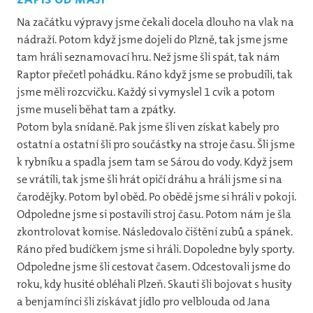
Na začátku výpravy jsme čekali docela dlouho na vlak na
nádraží. Potom když jsme dojeli do Plzně, tak jsme jsme
tam hráli seznamovací hru. Než jsme šli spát, tak nám
Raptor přečetl pohádku. Ráno když jsme se probudili, tak
jsme měli rozcvičku. Každý si vymyslel 1 cvik a potom
jsme museli běhat tam a zpátky.
Potom byla snídaně. Pak jsme šli ven získat kabely pro
ostatní a ostatní šli pro součástky na stroje času. Šli jsme
k rybníku a spadla jsem tam se Sárou do vody. Když jsem
se vrátili, tak jsme šli hrát opičí dráhu a hráli jsme si na
čarodějky. Potom byl oběd. Po obědě jsme si hráli v pokoji.
Odpoledne jsme si postavili stroj času. Potom nám je šla
zkontrolovat komise. Následovalo čištění zubů a spánek.
Ráno před budíčkem jsme si hráli. Dopoledne byly sporty.
Odpoledne jsme šli cestovat časem. Odcestovali jsme do
roku, kdy husité obléhali Plzeň. Skauti šli bojovat s husity
a benjamínci šli získávat jídlo pro velblouda od Jana