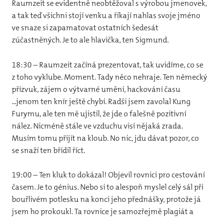
Raumzeit se evidentně neobtěžoval s výrobou jmenovek,
a tak teď všichni stojí venku a říkají nahlas svoje jméno
ve snaze si zapamatovat ostatních šedesát
zúčastněných. Je to ale hlavička, ten Sigmund.
18:30 – Raumzeit začíná prezentovat, tak uvidíme, co se
z toho vyklube. Moment. Tady něco nehraje. Ten německý
přízvuk, zájem o výtvarné umění, hackování času
...jenom ten knír ještě chybí. Radši jsem zavolal Kung
Furymu, ale ten mě ujistil, že jde o falešně pozitivní
nález. Nicméně stále ve vzduchu visí nějaká zrada.
Musím tomu přijít na kloub. No nic, jdu dávat pozor, co
se snaží ten břídil říct.
19:00 – Ten kluk to dokázal! Objevil rovnici pro cestování
časem. Je to génius. Nebo si to alespoň myslel celý sál při
bouřlivém potlesku na konci jeho přednášky, protože já
jsem ho prokoukl. Ta rovnice je samozřejmě plagiát a