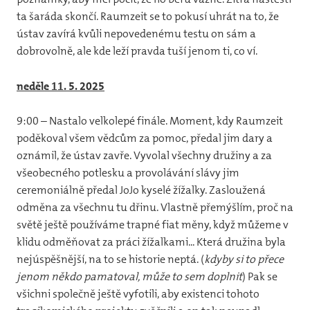
ta šaráda skončí. Raumzeit se to pokusí uhrát na to, že
ústav zavírá kvůli nepovedenému testu on sám a
dobrovolně, ale kde leží pravda tuší jenom ti, co ví.
neděle 11. 5. 2025
9:00 – Nastalo velkolepé finále. Moment, kdy Raumzeit
poděkoval všem vědcům za pomoc, předal jim dary a
oznámil, že ústav zavře. Vyvolal všechny družiny a za
všeobecného potlesku a provolávání slávy jim
ceremoniálně předal JoJo kyselé žížalky. Zasloužená
odměna za všechnu tu dřinu. Vlastně přemýšlím, proč na
světě ještě používáme trapné fiat měny, když můžeme v
klidu odměňovat za práci žížalkami... Která družina byla
nejúspěšnější, na to se historie neptá. (
kdyby si to přece
jenom někdo pamatoval, může to sem doplnit
) Pak se
všichni společně ještě vyfotili, aby existenci tohoto