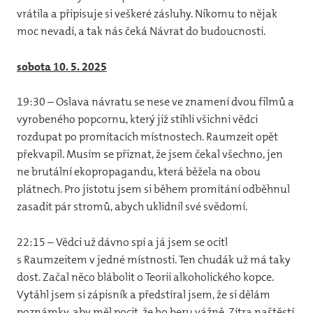
vrátila a připisuje si veškeré zásluhy. Nikomu to nějak
moc nevadí, a tak nás čeká Návrat do budoucnosti.
sobota 10. 5. 2025
19:30 – Oslava návratu se nese ve znamení dvou filmů a
vyrobeného popcornu, který již stihli všichni vědci
rozdupat po promítacích místnostech. Raumzeit opět
překvapil. Musím se přiznat, že jsem čekal všechno, jen
ne brutální ekopropagandu, která běžela na obou
plátnech. Pro jistotu jsem si během promítání odběhnul
zasadit pár stromů, abych uklidnil své svědomí.
22:15 – Vědci už dávno spí a já jsem se ocitl
s Raumzeitem v jedné místnosti. Ten chudák už má taky
dost. Začal něco blábolit o Teorii alkoholického kopce.
Vytáhl jsem si zápisník a předstíral jsem, že si dělám
poznámky, aby měl pocit, že ho beru vážně. Zítra naštěstí