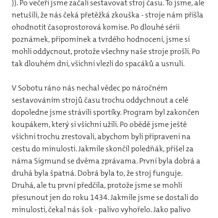
)). Po večeři jsme začali sestavovat stroj času. To jsme, ale
netušili, že nás čeká přetěžká zkouška - stroje nám přišla
ohodnotit časoprostorová komise. Po dlouhé sérii
poznámek, připomínek a tvrdého hodnocení, jsme si
mohli oddycnout, protože všechny naše stroje prošli. Po
tak dlouhém dni, všichni vlezli do spacáků a usnuli.
V Sobotu ráno nás nechal vědec po náročném
sestavováním strojů času trochu oddychnout a celé
dopoledne jsme strávili sportíky. Program byl zakončen
koupákem, který si všichni užili. Po obědě jsme ještě
všichni trochu zrestovali, abychom byli připraveni na
cestu do minulosti. Jakmile skončil poledňák, přišel za
náma Sigmund se dvěma zprávama. První byla dobrá a
druhá byla špatná. Dobrá byla to, že stroj funguje.
Druhá, ale tu první předčila, protože jsme se mohli
přesunout jen do roku 1434. Jakmile jsme se dostali do
minulosti, čekal nás šok - palivo vyhořelo. Jako palivo