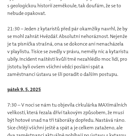
s geologickou historií zeměkoule, tak doufám, že se to
nebude opakovat.
21:30 – Jeden z kytaristů před pár okamžiky navrhl, že by
se mohl zahrát Hvězdář. Absolutní nehoráznost. Nejenže
je ta písnička strašná, ona se dokonce ani nenacházela
v playlistu. Tisíce se zvedly v právu, neměly nic a kytaristu
ubily. Incident naštěstí kvůli tmě nezahlédlo moc lidí, pro
jistotu byli ovšem všichni vědci posláni spát a
zaměstnanci ústavu se šli poradit o dalším postupu.
pátek 9. 5. 2025
7:30 – V noci se nám tu objevila cirkulárka MAXimálních
velikostí, která řezala dříví takovým způsobem, že musí
být hotové snad na tři táboráky dopředu. Nastává ráno.
Sice chtějí všichni ještě a spát a je celkem zataženo, ale
dva zaměstnanci aktuálně pobíhají po ústavu s kytarou