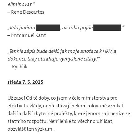
eliminovat.“
20
– René Descartes
20
„Kdo jinému
███████
, na toho přijde ████████.“
20
– Immanuel Kant
20
„Tenhle zápis bude delší, jak moje anotace k HKV, a
dokonce taky obsahuje vymyšlené citáty!“
20
– Rychlík
20
středa 7. 5. 2025
20
Už zase! Od té doby, co jsem v čele ministerstva pro
20
efektivitu vlády, nepřestávají nekontrolovaně vznikat
20
další a další zbytečné projekty, které jenom sají peníze ze
státního rozpočtu. Není lehké to všechno uhlídat,
Kron
obzvlášť ten výzkum...
Kont