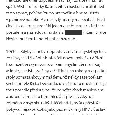
neudálo, ale dnes dopoledne začínají události nabírat
spád. Místo toho, aby Raumzeitovi poskoci začali ihned
ráno s prací, pobíhají tu po pracovišti a hrajou Tetris
v papírové podobě. Asi nezbyly granty na počítače. Před
chvílí tu dokonce proběhl jeden zaměstnanec s Nether
portálem a následoval ho další s ██████ křížem v ruce.
Nevím, proč mi to notebook cenzuruje...
10:30 – Kdybych nebyl dopředu varován, myslel bych si,
že si psychiatři z Bohnic otevřeli novou pobočku v Plzni.
Raumzeit se svým pomocníkem, myslím, že mu říkají
Ministr, si místo svačiny začali hrát na roboty a zapatlali
stoly pomazánkovým máslem. Až někdy zase potkám
svého přítele Ricka Deckarda, určitě mu to musím říct, je
totiž posedlý představou, že po světě chodí maskovaní
androidi a média o tom mlčí. Údajně se vyskytují
zejména v psychiatrických léčebnách, avšak přestože
pobýval nějakou dobu jako pacient klinky HKV v Čáslavi,