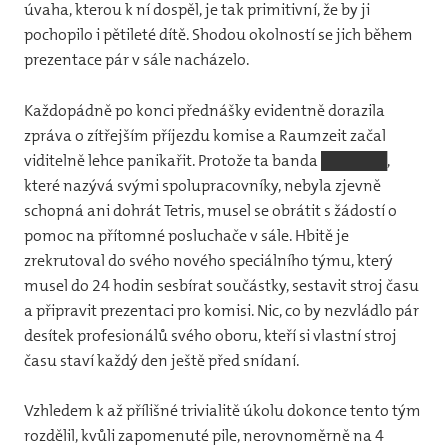
úvaha, kterou k ní dospěl, je tak primitivní, že by ji
pochopilo i pětileté dítě. Shodou okolností se jich během
prezentace pár v sále nacházelo.
Každopádně po konci přednášky evidentně dorazila
zpráva o zítřejším příjezdu komise a Raumzeit začal
viditelně lehce panikařit. Protože ta banda ██████,
které nazývá svými spolupracovníky, nebyla zjevně
schopná ani dohrát Tetris, musel se obrátit s žádostí o
pomoc na přítomné posluchače v sále. Hbitě je
zrekrutoval do svého nového speciálního týmu, který
musel do 24 hodin sesbírat součástky, sestavit stroj času
a připravit prezentaci pro komisi. Nic, co by nezvládlo pár
desítek profesionálů svého oboru, kteří si vlastní stroj
času staví každý den ještě před snídaní.
Vzhledem k až přílišné trivialitě úkolu dokonce tento tým
rozdělil, kvůli zapomenuté pile, nerovnoměrně na 4