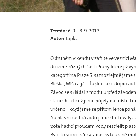
Termín:
6. 9. - 8. 9. 2013
Autor:
Ťapka
O druhém víkendu v září se ve vesnici Ma
družin z různých částí Prahy, které již v
kategorii na Praze 5, samozřejmě jsme se
Bleška, Míša a já – Ťapka. Jako doprovod 
Závod se skládal z modulu před závodem
stanech. Jelikož jsme přijely na místo k
určeno. I když jsme se přitom lehce pohá
Na hlavní část závodu jsme startovaly a
poté hadicí proudem vody sestřelit pla
Bylo to super, půlka z nás byla úplně mo