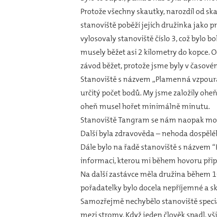
Protože všechny skautky, narozdíl od sk
stanoviště poběží jejich družinka jako pr
vylosovaly stanoviště číslo 3, což bylo 
musely běžet asi 2 kilometry do kopce. O
závod běžet, protože jsme byly v časové
Stanoviště s názvem „Plamenná vzpoura“ 
určitý počet bodů. My jsme založily ohe
oheň musel hořet minimálně minutu.
Stanoviště Tangram se nám naopak moc n
Další byla zdravověda – nehoda dospělého
Dále bylo na řadě stanoviště s názvem “H
informaci, kterou mi během hovoru př
Na další zastávce měla družina během 10
pořadatelky bylo docela nepříjemné a sk
Samozřejmě nechybělo stanoviště speciál
mezi stromy. Když jeden člověk spadl, vši