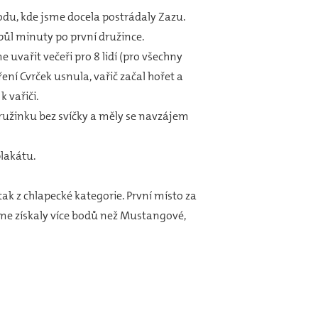
odu, kde jsme docela postrádaly Zazu.
 půl minuty po první družince.
uvařit večeři pro 8 lidí (pro všechny
í Cvrček usnula, vařič začal hořet a
k vařiči.
ružinku bez svíčky a měly se navzájem
lakátu.
ak z chlapecké kategorie. První místo za
sme získaly více bodů než Mustangové,