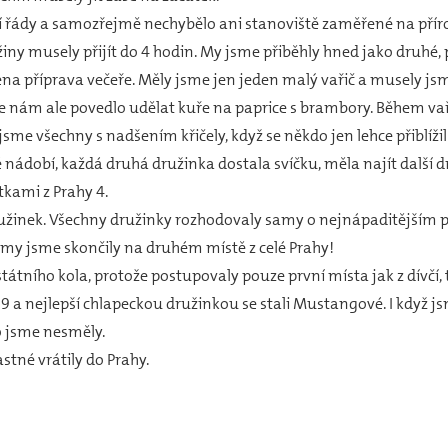
ní řády a samozřejmě nechybělo ani stanoviště zaměřené na přír
žiny musely přijít do 4 hodin. My jsme přiběhly hned jako druhé,
na příprava večeře. Měly jsme jen jeden malý vařič a musely jsme 
nám ale povedlo udělat kuře na paprice s brambory. Během vařen
me všechny s nadšením křičely, když se někdo jen lehce přiblížil 
ádobí, každá druhá družinka dostala svíčku, měla najít další d
kami z Prahy 4.
užinek. Všechny družinky rozhodovaly samy o nejnápaditějším p
 my jsme skončily na druhém místě z celé Prahy!
átního kola, protože postupovaly pouze první místa jak z dívčí, t
 9 a nejlepší chlapeckou družinkou se stali Mustangové. I když j
lo jsme nesměly.
astné vrátily do Prahy.