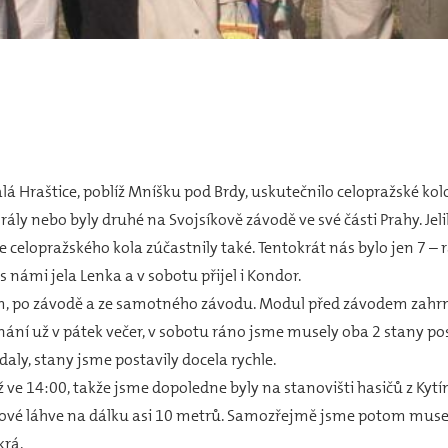
lá Hraštice, poblíž Mníšku pod Brdy, uskutečnilo celopražské kol
yhrály nebo byly druhé na Svojsíkově závodě ve své části Prahy. Je
 celopražského kola zúčastnily také. Tentokrát nás bylo jen 7 – r
s námi jela Lenka a v sobotu přijel i Kondor.
, po závodě a ze samotného závodu. Modul před závodem zahrno
onání už v pátek večer, v sobotu ráno jsme musely oba 2 stany po
daly, stany jsme postavily docela rychle.
ž ve 14:00, takže jsme dopoledne byly na stanovišti hasičů z Kyt
stové láhve na dálku asi 10 metrů. Samozřejmě jsme potom musel
krá.