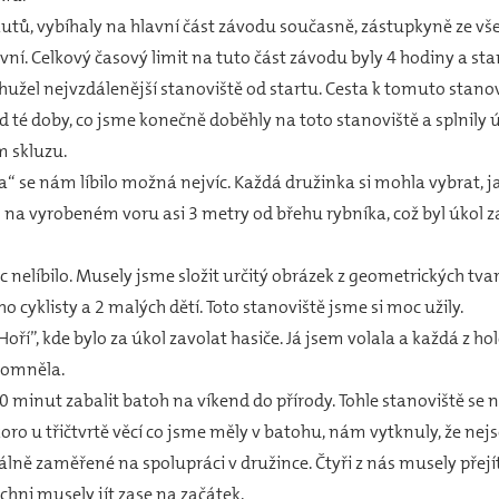
autů, vybíhaly na hlavní část závodu současně, zástupkyně ze vše
vní. Celkový časový limit na tuto část závodu byly 4 hodiny a sta
bohužel nejvzdálenější stanoviště od startu. Cesta k tomuto stano
d té doby, co jsme konečně doběhly na toto stanoviště a splnily 
m skluzu.
se nám líbilo možná nejvíc. Každá družinka si mohla vybrat, jak
ň na vyrobeném voru asi 3 metry od břehu rybníka, což byl úkol z
elíbilo. Musely jsme složit určitý obrázek z geometrických tva
 cyklisty a 2 malých dětí. Toto stanoviště jsme si moc užily.
oří”, kde bylo za úkol zavolat hasiče. Já jsem volala a každá z h
ipomněla.
 minut zabalit batoh na víkend do přírody. Tohle stanoviště se 
oro u třičtvrtě věcí co jsme měly v batohu, nám vytknuly, že ne
ně zaměřené na spolupráci v družince. Čtyři z nás musely přejí
chni musely jít zase na začátek.