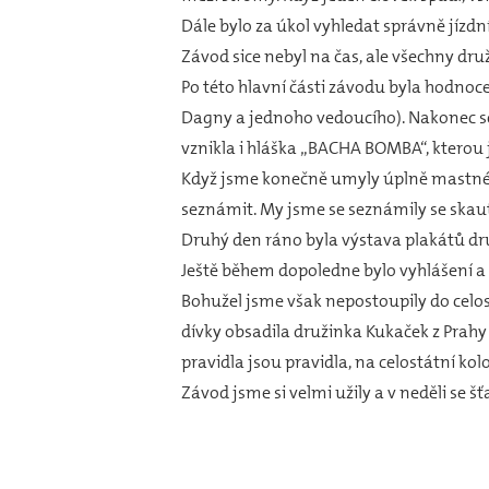
Dále bylo za úkol vyhledat správně jízd
Závod sice nebyl na čas, ale všechny dru
Po této hlavní části závodu byla hodnoce
Dagny a jednoho vedoucího). Nakonec se 
vznikla i hláška „BACHA BOMBA“, kterou js
Když jsme konečně umyly úplně mastné n
seznámit. My jsme se seznámily se skaut
Druhý den ráno byla výstava plakátů dr
Ještě během dopoledne bylo vyhlášení a
Bohužel jsme však nepostoupily do celost
dívky obsadila družinka Kukaček z Prahy
pravidla jsou pravidla, na celostátní ko
Závod jsme si velmi užily a v neděli se šť