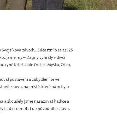
o Svojsíkova závodu. Zúčastnilo se asi 25
likož jsme my – Dagny vyhrály v dívčí
ádkyně Krtek, dále Cvrček, Myška, Očko,
val postavení a zabydlení se ve
stavit znovu, na místě, které nám bylo
ína a zkoušely jsme nasazovat hadice a
y hadici i smotat do původního stavu.