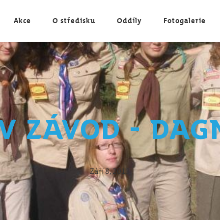
Akce
O středisku
Oddíly
Fotogalerie
v závod - Dag
Září 8, 2013