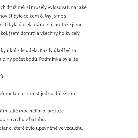
ch družinek si musely vylosovat, na jaké
novišť bylo celkem 8. My jsme si
višti byla docela náročná, protože jsme
úkol, jsem donutila všechny holky celý
ý úkol zde udělá. Každý úkol byl za
a plný počet bodů. Podmínka byla, že
rů.
olek měla na starost jednu důležitou
nám také moc nelíbilo, protože
jsou navrchu v batohu.
t lano, které bylo upevněné ve vzduchu