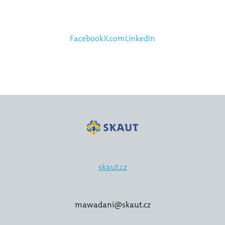
Facebook
X.com
LinkedIn
skaut.cz
mawadani@skaut.cz