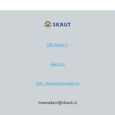
12
31
vlča
31
44
ORJ Praha 5
32
Jun
skaut.cz
Pr
Foto
JUN - skautská prodejna
20
20
mawadani@skaut.cz
20