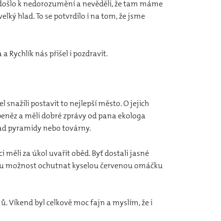
že došlo k nedorozumění a nevěděli, že tam máme
velký hlad. To se potvrdilo i na tom, že jsme
a Rychlík nás přišel i pozdravit.
snažili postavit to nejlepší město. O jejich
ost peněz a měli dobré zprávy od pana ekologa
klad pyramidy nebo továrny.
i měli za úkol uvařit oběd. Byť dostali jasné
dy tu možnost ochutnat kyselou červenou omáčku
ů. Víkend byl celkově moc fajn a myslím, že i