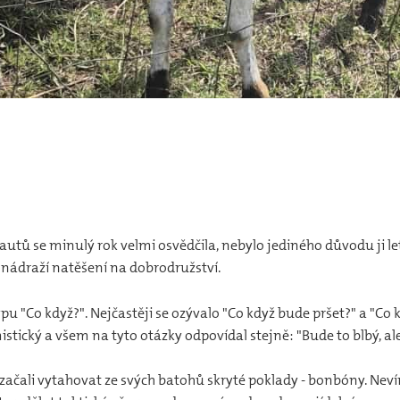
utů se minulý rok velmi osvědčila, nebylo jediného důvodu ji l
m nádraží natěšení na dobrodružství.
u "Co když?". Nejčastěji se ozývalo "Co když bude pršet?" a "Co 
stický a všem na tyto otázky odpovídal stejně: "Bude to blbý, a
y začali vytahovat ze svých batohů skryté poklady - bonbóny. Nev