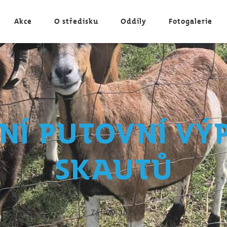
Akce
O středisku
Oddíly
Fotogalerie
ní putovní vý
skautů
Září 29, 2025