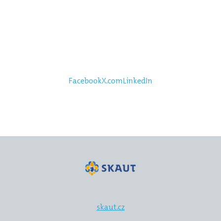
Facebook
X.com
LinkedIn
skaut.cz