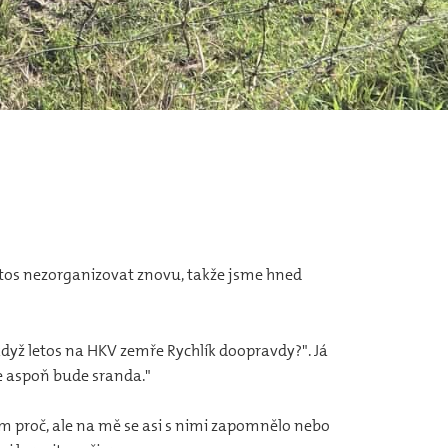
etos nezorganizovat znovu, takže jsme hned
když letos na HKV zemře Rychlík doopravdy?". Já
le aspoň bude sranda."
ím proč, ale na mě se asi s nimi zapomnělo nebo