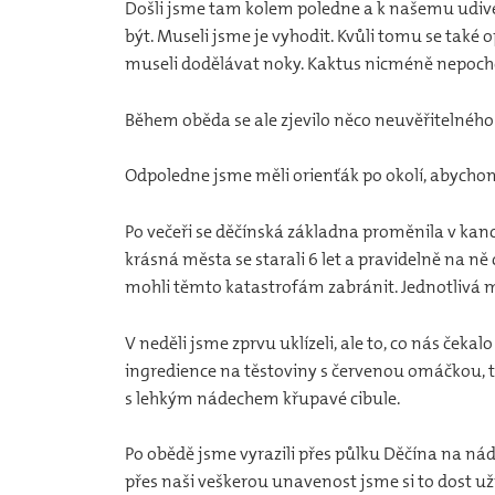
Došli jsme tam kolem poledne a k našemu udiven
být. Museli jsme je vyhodit. Kvůli tomu se také op
museli dodělávat noky. Kaktus nicméně nepochop
Během oběda se ale zjevilo něco neuvěřitelného - 
Odpoledne jsme měli orienťák po okolí, abychom 
Po večeři se děčínská základna proměnila v kance
krásná města se starali 6 let a pravidelně na ně c
mohli těmto katastrofám zabránit. Jednotlivá mě
V neděli jsme zprvu uklízeli, ale to, co nás čeka
ingredience na těstoviny s červenou omáčkou, t
s lehkým nádechem křupavé cibule.
Po obědě jsme vyrazili přes půlku Děčína na nád
přes naši veškerou unavenost jsme si to dost uži