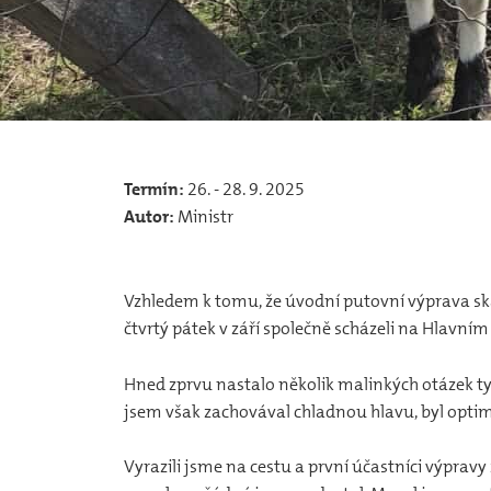
Termín:
26. - 28. 9. 2025
Autor:
Ministr
Vzhledem k tomu, že úvodní putovní výprava ska
čtvrtý pátek v září společně scházeli na Hlavní
Hned zprvu nastalo několik malinkých otázek typ
jsem však zachovával chladnou hlavu, byl optimi
Vyrazili jsme na cestu a první účastníci výprav