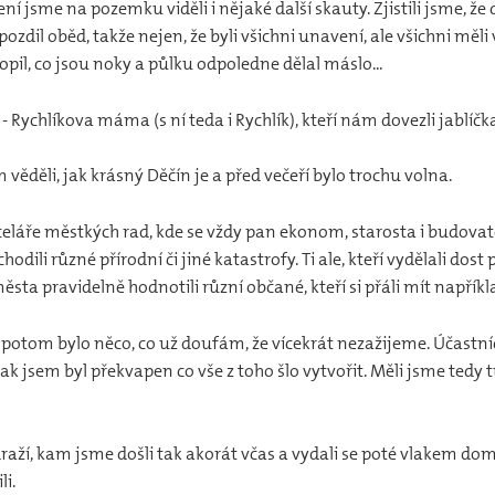
í jsme na pozemku viděli i nějaké další skauty. Zjistili jsme, 
ozdil oběd, takže nejen, že byli všichni unavení, ale všichni měli 
il, co jsou noky a půlku odpoledne dělal máslo...
Rychlíkova máma (s ní teda i Rychlík), kteří nám dovezli jablíčka 
věděli, jak krásný Děčín je a před večeří bylo trochu volna.
láře městkých rad, kde se vždy pan ekonom, starosta i budovatel 
hodili různé přírodní či jiné katastrofy. Ti ale, kteří vydělali d
sta pravidelně hodnotili různí občané, kteří si přáli mít napří
lo potom bylo něco, co už doufám, že vícekrát nezažijeme. Účastníc
ak jsem byl překvapen co vše z toho šlo vytvořit. Měli jsme te
raží, kam jsme došli tak akorát včas a vydali se poté vlakem dom
li.