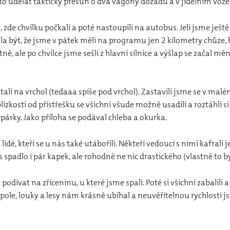
o udělat taktický přesun o dva vagóny dozadu a v jídelním voze 
de chvilku počkali a poté nastoupili na autobus. Jeli jsme ještě
 být, že jsme v pátek měli na programu jen 2 kilometry chůze, ho
, ale po chvilce jsme sešli z hlavní silnice a výšlap se začal měni
i na vrchol (tedaaa spíše pod vrchol). Zastavili jsme se v malé
 blízkosti od přístřešku se všichni všude možně usadili a roztáhli si
 párky. Jako příloha se podával chleba a okurka.
lidé, kteří se u nás také utábořili. Někteří vedoucí s nimi kafrali ješt
 spadlo i pár kapek, ale rohodně ne nic drastického (vlastně to 
 podívat na zříceninu, u které jsme spali. Poté si všichni zabalili 
 pole, louky a lesy nám krásně ubíhal a neuvěřitelnou rychlostí js