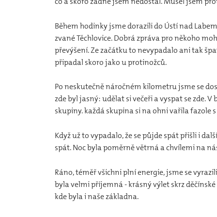
co a skoro žádné jsem nedostal. Musel jsem prot
Během hodinky jsme dorazili do Ústí nad Labem, z
zvané Těchlovice. Dobrá zpráva pro někoho mohla
převýšení. Ze začátku to nevypadalo ani tak špatně
připadal skoro jako u protinožců.
Po neskutečně náročném kilometru jsme se dostal
zde byl jasný: udělat si večeři a vyspat se zde. V
skupiny. každá skupina si na ohni vařila fazole s
Když už to vypadalo, že se půjde spát přišli i další 
spát. Noc byla poměrně větrná a chvílemi na nás
Ráno, téměř všichni plní energie, jsme se vyrazili
byla velmi příjemná - krásný výlet skrz děčínské
kde byla i naše základna.