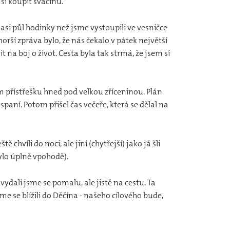
si koupit svačinu.
 asi půl hodinky než jsme vystoupili ve vesničce
rší zpráva bylo, že nás čekalo v pátek největší
t na boj o život. Cesta byla tak strmá, že jsem si
m přístřešku hned pod velkou zříceninou. Plán
 spaní. Potom přišel čas večeře, která se dělal na
ě chvíli do noci, ale jiní (chytřejší) jako já šli
bylo úplně vpohodě).
a vydali jsme se pomalu, ale jistě na cestu. Ta
me se blížili do Děčína - našeho cílového bude,