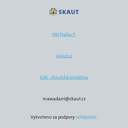
20
20
20
ORJ Praha 5
20
20
skaut.cz
20
JUN - skautská prodejna
20
20
mawadani@skaut.cz
20
Vytvořeno za podpory
solidpixels.
Kron
Kont