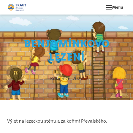
Menu
Novi
Akce
Benjamínkovo
O st
lezení
Ná
Hi
Le
Březen 26, 2022
Oddí
Be
12
Výlet na lezeckou stěnu a za koňmi Převalského.
svě