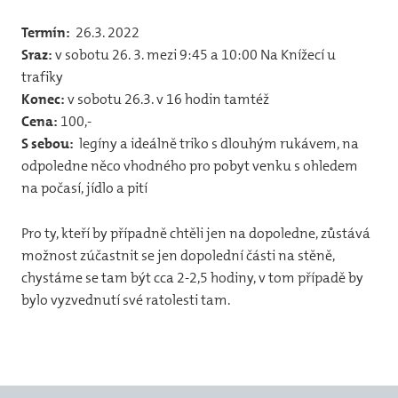
12
Termín:
26.3. 2022
31
Sraz:
v sobotu 26. 3. mezi 9:45 a 10:00 Na Knížecí u
vlča
trafiky
Konec:
v sobotu 26.3. v 16 hodin tamtéž
31
Cena:
100,-
44
S sebou:
legíny a ideálně triko s dlouhým rukávem, na
odpoledne něco vhodného pro pobyt venku s ohledem
32
na počasí, jídlo a pití
Jun
Pro ty, kteří by případně chtěli jen na dopoledne, zůstává
Pr
možnost zúčastnit se jen dopolední části na stěně,
chystáme se tam být cca 2-2,5 hodiny, v tom případě by
Foto
bylo vyzvednutí své ratolesti tam.
20
20
20