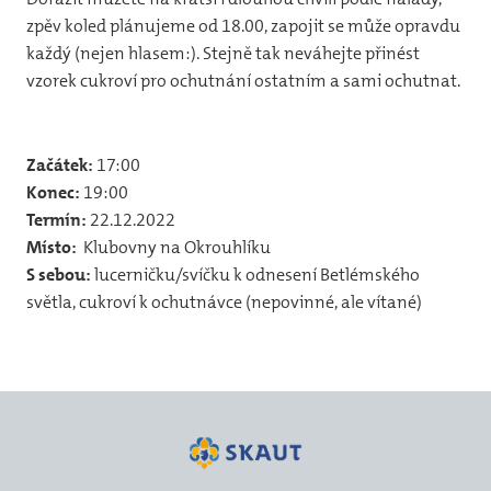
12
zpěv koled plánujeme od 18.00, zapojit se může opravdu
každý (nejen hlasem:). Stejně tak neváhejte přinést
31
vzorek cukroví pro ochutnání ostatním a sami ochutnat.
vlča
31
Začátek:
17:00
44
Konec:
19:00
Termín:
22.12.2022
32
Místo:
Klubovny na Okrouhlíku
Jun
S sebou:
lucerničku/svíčku k odnesení Betlémského
Pr
světla, cukroví k ochutnávce (nepovinné, ale vítané)
Foto
20
20
20