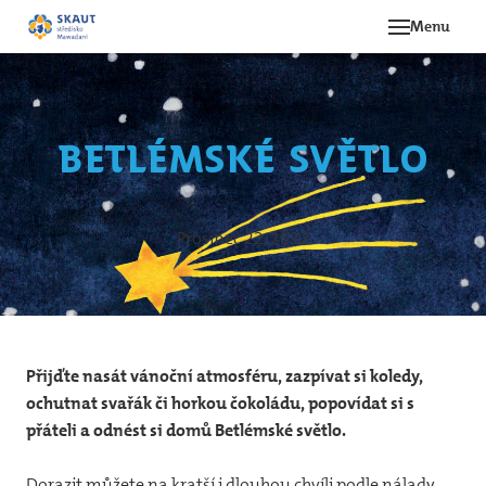
Menu
Novi
Akce
Betlémské světlo
O st
Ná
Prosinec 22, 2022
Hi
Le
Oddí
Přijďte nasát vánoční atmosféru, zazpívat si koledy,
Be
ochutnat svařák či horkou čokoládu, popovídat si s
12
přáteli a odnést si domů Betlémské světlo.
svě
Dorazit můžete na kratší i dlouhou chvíli podle nálady,