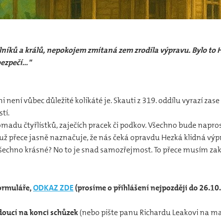
níků a králů, nepokojem zmítaná zem zrodila výpravu. Bylo to
bezpečí…"
i není vůbec důležité kolikáté je. Skauti z 319. oddílu vyrazí za
tí.
omadu čtyřlístků, zaječích pracek či podkov. Všechno bude napro
o už přece jasně naznačuje, že nás čeká opravdu Hezká klidná výp
všechno krásné? No to je snad samozřejmost. To přece musím zak
formuláře,
ODKAZ ZDE
(prosíme o přihlášení nejpozději do 26.10
doucí na konci schůzek
(nebo pište panu Richardu Leakovi na m