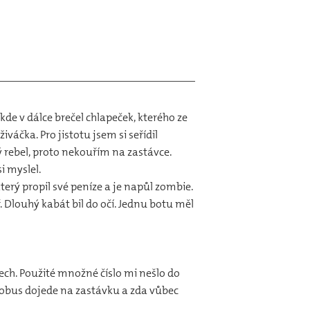
de v dálce brečel chlapeček, kterého ze
iváčka. Pro jistotu jsem si seřídil
ý rebel, proto nekouřím na zastávce.
i myslel.
terý propil své peníze a je napůl zombie.
 Dlouhý kabát bil do očí. Jednu botu měl
ech. Použité množné číslo mi nešlo do
utobus dojede na zastávku a zda vůbec