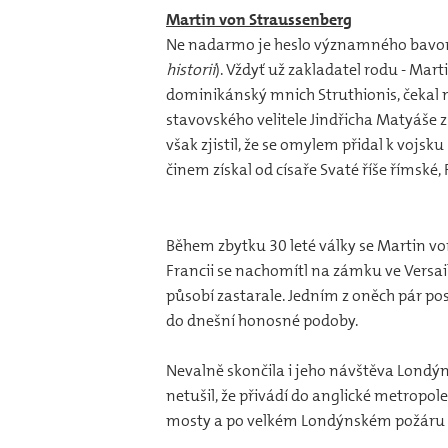
Martin von Straussenberg
Ne nadarmo je heslo významného bavor
historií
). Vždyť už zakladatel rodu - Mar
dominikánský mnich Struthionis, čekal m
stavovského velitele Jindřicha Matyáše z 
však zjistil, že se omylem přidal k vojsk
činem získal od císaře Svaté říše římské,
Během zbytku 30 leté války se Martin von
Francii se nachomítl na zámku ve Versail
působí zastarale. Jedním z oněch pár pos
do dnešní honosné podoby.
Nevalně skončila i jeho návštěva Londý
netušil, že přivádí do anglické metropole
mosty a po velkém Londýnském požáru s