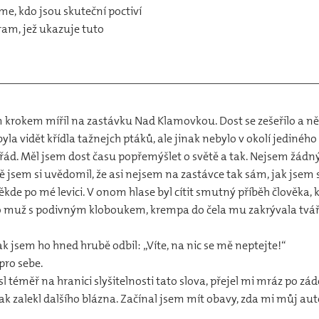
me, kdo jsou skuteční poctiví
ram, jež ukazuje tuto
 krokem mířil na zastávku Nad Klamovkou. Dost se zešeřilo a něk
a vidět křídla tažnejch ptáků, ale jinak nebylo v okolí jediného ž
 řád. Měl jsem dost času popřemýšlet o světě a tak. Nejsem žádn
jsem si uvědomil, že asi nejsem na zastávce tak sám, jak jsem s
kde po mé levici. V onom hlase byl cítit smutný příběh člověka, k
to muž s podivným kloboukem, krempa do čela mu zakrývala tvář.
k jsem ho hned hrubě odbil: „Víte, na nic se mě neptejte!“
pro sebe.
téměř na hranici slyšitelnosti tato slova, přejel mi mráz po zád
 tak zalekl dalšího blázna. Začínal jsem mít obavy, zda mi můj a