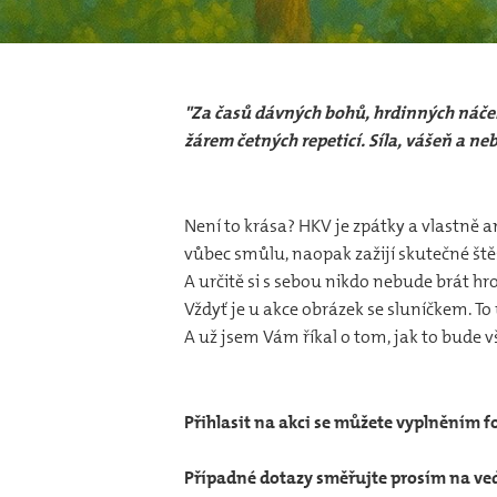
"Za časů dávných bohů, hrdinných náčel
žárem četných repeticí. Síla, vášeň a ne
Není to krása? HKV je zpátky a vlastně an
vůbec smůlu, naopak zažijí skutečné štěs
A určitě si s sebou nikdo nebude brát hr
Vždyť je u akce obrázek se sluníčkem. T
A už jsem Vám říkal o tom, jak to bude 
Přihlasit na akci se můžete vyplněním 
Případné dotazy směřujte prosím na ve