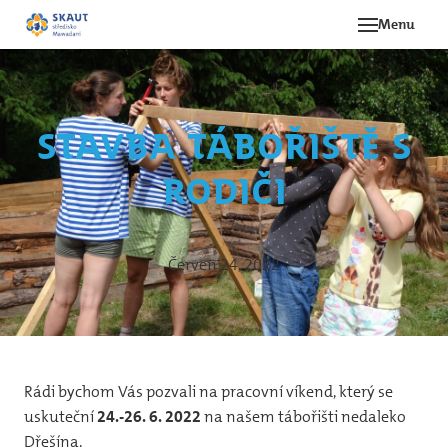
Menu
Novi
Akce
Stavba tábořiště s
O st
rodiči
Ná
Hi
Le
Červen 24, 2022
Oddí
Be
Rádi bychom Vás pozvali na pracovní víkend, který se
12
uskuteční
24.-26. 6. 2022
na našem tábořišti nedaleko
svě
Dřešína.