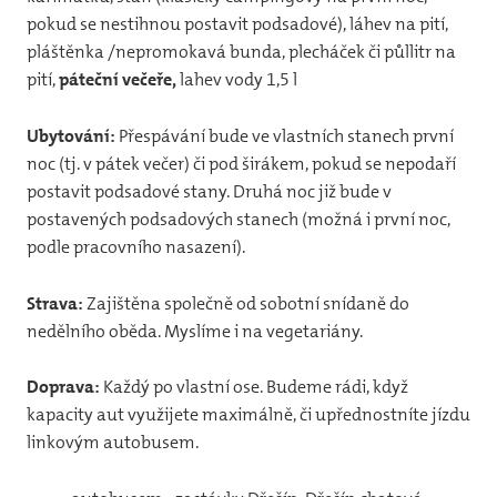
pokud se nestihnou postavit podsadové), láhev na pití,
20
pláštěnka /nepromokavá bunda, plecháček či půllitr na
pití,
páteční večeře,
lahev vody 1,5 l
20
20
Ubytování:
Přespávání bude ve vlastních stanech první
noc (tj. v pátek večer) či pod širákem, pokud se nepodaří
20
postavit podsadové stany. Druhá noc již bude v
20
postavených podsadových stanech (možná i první noc,
podle pracovního nasazení).
20
Strava:
Zajištěna společně od
sobotní snídaně do
20
nedělního oběda. Myslíme i na vegetariány.
20
Doprava:
Každý po vlastní ose. Budeme rádi, když
20
kapacity aut využijete maximálně, či upřednostníte jízdu
linkovým autobusem.
Kron
Kont