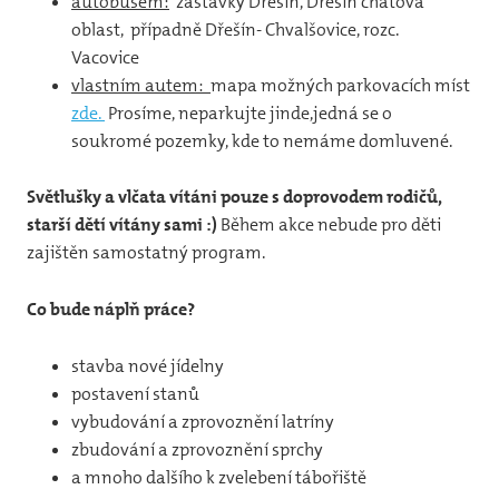
autobusem:
zastávky Dřešín, Dřešín chatová
oblast, případně Dřešín- Chvalšovice, rozc.
Žbje
Vacovice
Klub
vlastním autem:
mapa možných parkovacích míst
zde.
Prosíme, neparkujte jinde,jedná se o
soukromé pozemky, kde to nemáme domluvené.
Světlušky a vlčata vítáni pouze s doprovodem rodičů,
starší dětí vítány sami :)
Během akce nebude pro děti
zajištěn samostatný program.
Co bude náplň práce?
stavba nové jídelny
postavení stanů
vybudování a zprovoznění latríny
zbudování a zprovoznění sprchy
a mnoho dalšího k zvelebení tábořiště