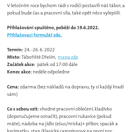
12
V letošním roce bychom rádi s rodiči postavili náš tábor, a
pokud bude čas a pracovní síla, také opět něco vylepšili.
31
vlča
Přihlašování spuštěno, poběží do 19.6.2022.
Přihlašovací formulář zde.
31
44
Termín:
24. -26. 6. 2022
Místo:
Tábořiště Dřešín,
mapa zde
32
Začátek akce:
pátek od 17:00 dále
Jun
Konec akce:
neděle odpoledne
Pr
Cena:
zdarma (bez nákladů na dopravu, ty si každý hradí
Foto
sám)
20
Co s sebou vzít:
vhodné pracovní oblečení, kladívko
(doporučujeme označit), pracovní rukavice (pokud
20
máte), nádoba na jídlo (ešus/miska)+ příbor, spacák a
20
karimatku, stan (klasický campingový na první noc,