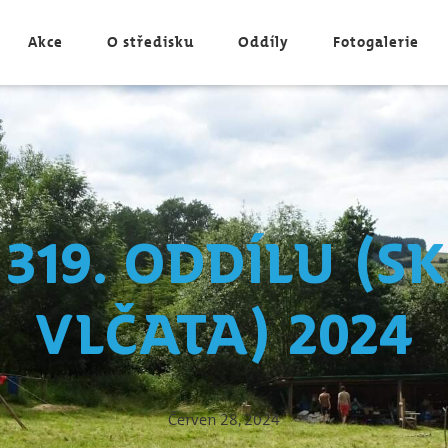
Akce
O středisku
Oddíly
Fotogalerie
319. oddílu (s
vlčata) 2024
Červen 28, 2024