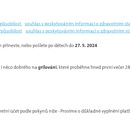
způsobilost
souhlas s poskytováním informací o zdravotním sta
způsobilost
souhlas s poskytováním informací o zdravotním sta
přineste, nebo pošlete po dětech do
27. 5. 2024
lí i něco dobrého na
grilování
, které proběhne hned první večer 
etní účet podle pokynů níže - Prosíme o důkladné vyplnění plat