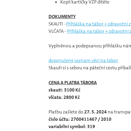
Kopii kartičky VZP dítěte
DOKUMENTY
SKAUTI -
Přihláška na tábor + zdravotní 
VLČATA -
Přihláška na tábor + zdravotní 
Vyplněnou a podepsanou přihlášku nám 
doporučený seznam věcí na tábor
Skauti si s sebou na páteční cestu přiba
CENA A PLATBA TÁBORA
skauti: 3100 Kč
vlčata: 2800 Kč
Platbu zašlete do
27. 5. 2024
na transpar
číslo účtu: 2700411467 / 2010
variabilní symbol: 319