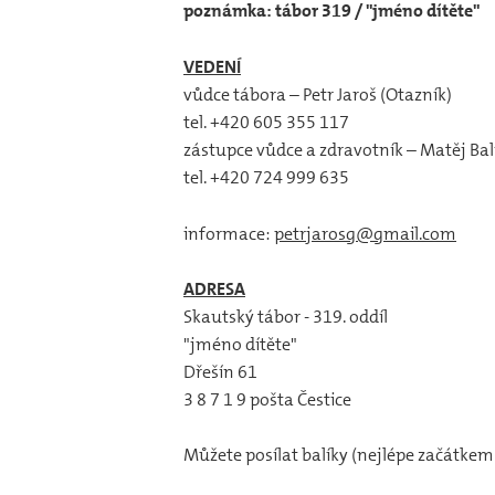
poznámka: tábor 319 / "jméno dítěte"
VEDENÍ
vůdce tábora – Petr Jaroš (Otazník)
tel. +420 605 355 117
zástupce vůdce a zdravotník – Matěj Bal
tel. +420 724 999 635
informace:
petrjarosg@gmail.com
ADRESA
Skautský tábor - 319. oddíl
"jméno dítěte"
Dřešín 61
3 8 7 1 9 pošta Čestice
Můžete posílat balíky (nejlépe začátkem 