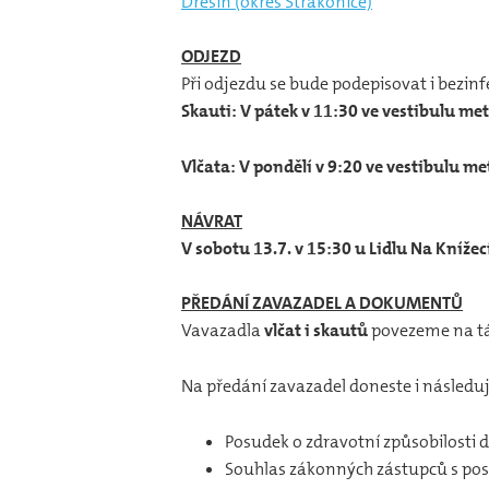
Dřešín (okres Strakonice)
ODJEZD
Při odjezdu se bude podepisovat i bezin
Skauti: V pátek v 11:30 ve vestibulu me
Vlčata: V pondělí v 9:20 ve vestibulu me
NÁVRAT
V sobotu 13.7. v 15:30 u Lidlu Na Knížecí
PŘEDÁNÍ ZAVAZADEL A DOKUMENTŮ
Vavazadla
vlčat i skautů
povezeme na tá
Na předání zavazadel doneste i následu
Posudek o zdravotní způsobilosti d
Souhlas zákonných zástupců s pos