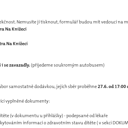
fekčnost. Nemusíte jí tisknout, formulář budou mít vedoucí na m
tra Na Knížecí
tra Na Knížecí
 i se zavazadly.
(přijedeme soukromým autobusem)
bor samostatně dodávkou, jejich sběr proběhne
27.6. od 17:00
jící vyplněné dokumenty:
ítěte (v dokumentu u přihlášky) - podepsané od lékaře
kytováním informací o zdravotním stavu dítěte ( v sekci DOKU