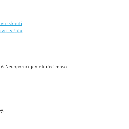
vu - skauti
vu - vlčata
28.6. Nedoporučujeme kuřecí maso.
by: