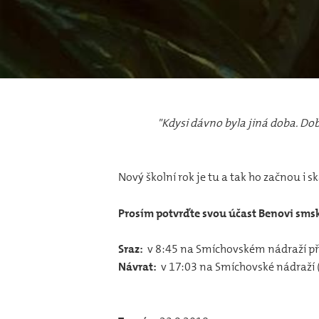
"Kdysi dávno byla jiná doba. Doba
Nový školní rok je tu a tak ho začnou i 
Prosím potvrďte svou účast Benovi sms
Sraz:
v 8:45 na Smíchovském nádraží p
Návrat:
v 17:03 na Smíchovské nádraží