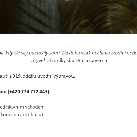
, kdy zlé síly pustošily zemi. Zlá doba však nechává zrodit i nebo
úryvek z
kroniky sira Draca Caverna
skauti z 319. oddílu úvodní výpravou.
kou (+420 774 772 443).
řed hlavním vchodem
 (konečná autobusu)