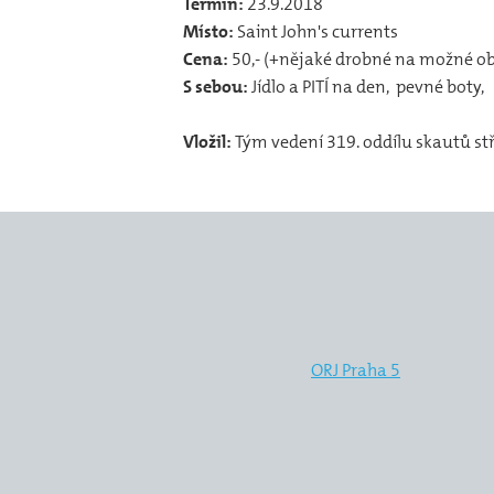
Termín:
23.9.2018
Místo:
Saint John's currents
Cena:
50,- (+nějaké drobné na možné obč
S sebou:
Jídlo a PITÍ na den, pevné boty,
Vložil:
Tým vedení 319. oddílu skautů s
ORJ Praha 5