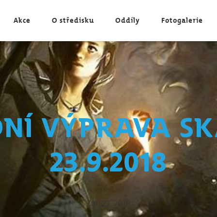
Akce
O středisku
Oddíly
Fotogalerie
ní výprava s
23.9.2018
Září 23, 2018