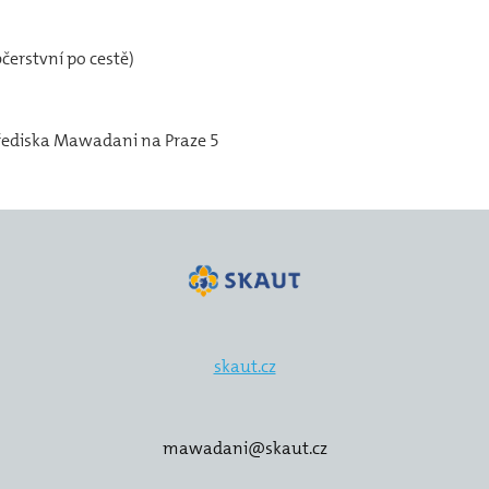
erstvní po cestě)
třediska Mawadani na Praze 5
skaut.cz
mawadani@skaut.cz