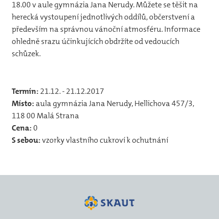
18.00 v aule gymnázia Jana Nerudy. Můžete se těšit na
12
herecká vystoupení jednotlivých oddílů, občerstvení a
31
především na správnou vánoční atmosféru. Informace
vlča
ohledně srazu účinkujících obdržíte od vedoucích
schůzek.
31
44
Termín:
21.12. - 21.12.2017
32
Místo:
aula gymnázia Jana Nerudy, Hellichova 457/3,
Jun
118 00 Malá Strana
Cena:
0
Pr
S sebou:
vzorky vlastního cukroví k ochutnání
Foto
20
20
20