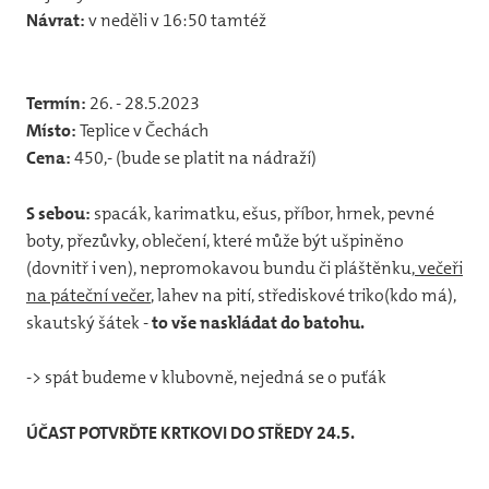
12
Návrat:
v neděli v 16:50 tamtéž
31
vlča
Termín:
26. - 28.5.2023
31
Místo:
Teplice v Čechách
Cena:
450,- (bude se platit na nádraží)
44
S sebou:
spacák, karimatku, ešus, příbor, hrnek, pevné
32
boty, přezůvky, oblečení, které může být ušpiněno
Jun
(dovnitř i ven), nepromokavou bundu či pláštěnku,
večeři
Pr
na páteční večer
, lahev na pití, střediskové triko(kdo má),
skautský šátek -
to vše naskládat do batohu.
Foto
-> spát budeme v klubovně, nejedná se o puťák
20
ÚČAST POTVRĎTE KRTKOVI DO STŘEDY 24.5.
20
20