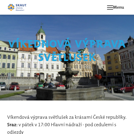
Menu
Novi
Akce
Víkednová výprava
O st
světlušek
Ná
Hi
Le
Květen 26, 2023
Oddí
Be
Víkendová výprava světlušek za krásami České republiky.
12
Sraz:
v pátek v 17:00 Hlavní nádraží - pod cedulemi s
svě
odjezdy