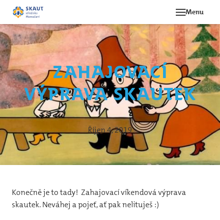
Menu
Novi
Akce
Zahajovací
O st
výprava skautek
Ná
Hi
Le
Říjen 4, 2019
Oddí
Be
Konečně je to tady! Zahajovací víkendová výprava
12
skautek. Neváhej a pojeť, ať pak nelituješ :)
svě