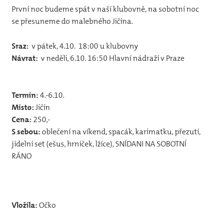
12
První noc budeme spát v naší klubovně, na sobotní noc
se přesuneme do malebného Jičína.
31
vlča
Sraz:
v pátek, 4.10. 18:00 u klubovny
31
Návrat:
v neděli, 6.10. 16:50 Hlavní nádraží v Praze
44
Termín:
4.-6.10.
32
Místo:
Jičín
Jun
Cena:
250,-
Pr
S sebou:
oblečení na víkend, spacák, karimatku, přezutí,
jídelní set (ešus, hrníček, lžíce), SNÍDANI NA SOBOTNÍ
Foto
RÁNO
20
20
Vložila:
Očko
20