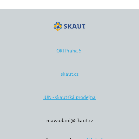
20
20
20
20
ORJ Praha 5
20
20
skaut.cz
20
JUN - skautská prodejna
20
20
mawadani@skaut.cz
Kron
Kont